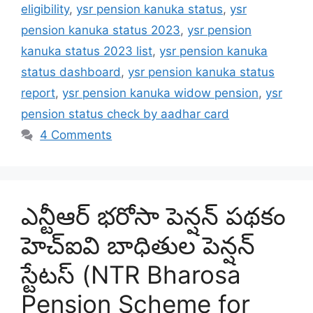
eligibility
,
ysr pension kanuka status
,
ysr
pension kanuka status 2023
,
ysr pension
kanuka status 2023 list
,
ysr pension kanuka
status dashboard
,
ysr pension kanuka status
report
,
ysr pension kanuka widow pension
,
ysr
pension status check by aadhar card
4 Comments
ఎన్టీఆర్ భరోసా పెన్షన్ పథకం
హెచ్ఐవి బాధితుల పెన్షన్
స్టేటస్ (NTR Bharosa
Pension Scheme for