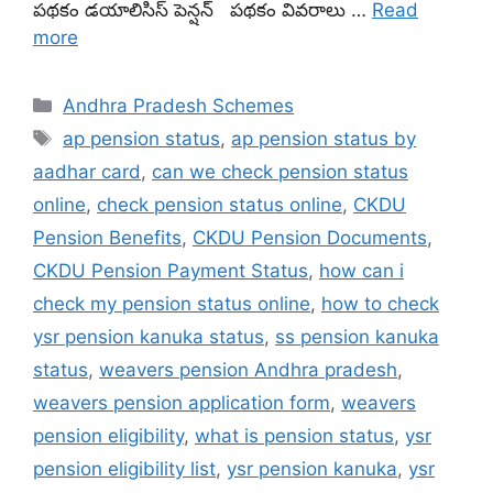
పథకం డయాలిసిస్ పెన్షన్ పథకం వివరాలు …
Read
more
Categories
Andhra Pradesh Schemes
Tags
ap pension status
,
ap pension status by
aadhar card
,
can we check pension status
online
,
check pension status online
,
CKDU
Pension Benefits
,
CKDU Pension Documents
,
CKDU Pension Payment Status
,
how can i
check my pension status online
,
how to check
ysr pension kanuka status
,
ss pension kanuka
status
,
weavers pension Andhra pradesh
,
weavers pension application form
,
weavers
pension eligibility
,
what is pension status
,
ysr
pension eligibility list
,
ysr pension kanuka
,
ysr