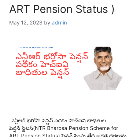
ART Pension Status )
May 12, 2023
by
admin
ఎన్టీఆర్ భరోసా పెన్షన్ పథకం హెచ్ఐవి బాధితుల
పెన్షన్ స్టేటస్(NTR Bharosa Pension Scheme for
ART Pension Status),పెన్షన్ పెంపు తేది,అర్హత,దరఖాస్తు