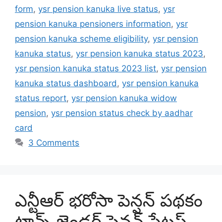
form
,
ysr pension kanuka live status
,
ysr
pension kanuka pensioners information
,
ysr
pension kanuka scheme eligibility
,
ysr pension
kanuka status
,
ysr pension kanuka status 2023
,
ysr pension kanuka status 2023 list
,
ysr pension
kanuka status dashboard
,
ysr pension kanuka
status report
,
ysr pension kanuka widow
pension
,
ysr pension status check by aadhar
card
3 Comments
ఎన్టీఆర్ భరోసా పెన్షన్ పథకం
ట్రాన్స్ జెండర్ పెన్షన్ స్టేటస్