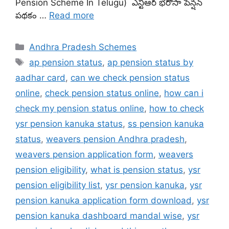
Pension Scheme In Telugu) ఎన్టీఆర్ భరోసా పెన్షన్
పథకం …
Read more
Categories
Andhra Pradesh Schemes
Tags
ap pension status
,
ap pension status by
aadhar card
,
can we check pension status
online
,
check pension status online
,
how can i
check my pension status online
,
how to check
ysr pension kanuka status
,
ss pension kanuka
status
,
weavers pension Andhra pradesh
,
weavers pension application form
,
weavers
pension eligibility
,
what is pension status
,
ysr
pension eligibility list
,
ysr pension kanuka
,
ysr
pension kanuka application form download
,
ysr
pension kanuka dashboard mandal wise
,
ysr