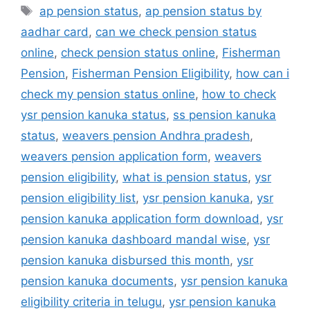
Tags
ap pension status
,
ap pension status by
aadhar card
,
can we check pension status
online
,
check pension status online
,
Fisherman
Pension
,
Fisherman Pension Eligibility
,
how can i
check my pension status online
,
how to check
ysr pension kanuka status
,
ss pension kanuka
status
,
weavers pension Andhra pradesh
,
weavers pension application form
,
weavers
pension eligibility
,
what is pension status
,
ysr
pension eligibility list
,
ysr pension kanuka
,
ysr
pension kanuka application form download
,
ysr
pension kanuka dashboard mandal wise
,
ysr
pension kanuka disbursed this month
,
ysr
pension kanuka documents
,
ysr pension kanuka
eligibility criteria in telugu
,
ysr pension kanuka