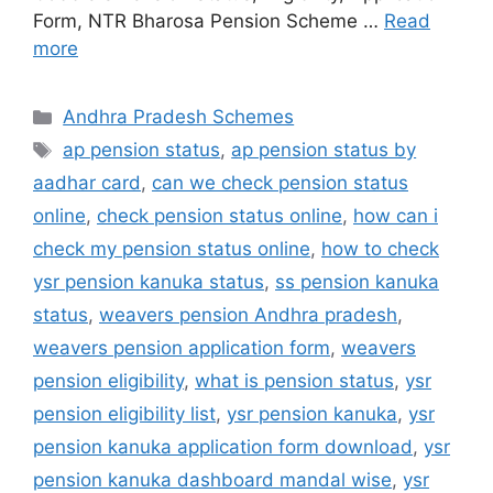
Form, NTR Bharosa Pension Scheme …
Read
more
Categories
Andhra Pradesh Schemes
Tags
ap pension status
,
ap pension status by
aadhar card
,
can we check pension status
online
,
check pension status online
,
how can i
check my pension status online
,
how to check
ysr pension kanuka status
,
ss pension kanuka
status
,
weavers pension Andhra pradesh
,
weavers pension application form
,
weavers
pension eligibility
,
what is pension status
,
ysr
pension eligibility list
,
ysr pension kanuka
,
ysr
pension kanuka application form download
,
ysr
pension kanuka dashboard mandal wise
,
ysr