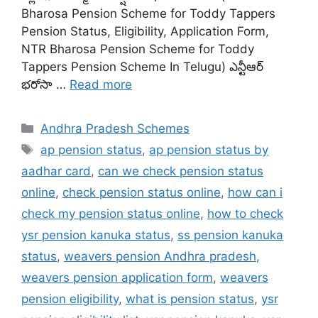
Bharosa Pension Scheme for Toddy Tappers
Pension Status, Eligibility, Application Form,
NTR Bharosa Pension Scheme for Toddy
Tappers Pension Scheme In Telugu) ఎన్టీఆర్
భరోసా …
Read more
Categories
Andhra Pradesh Schemes
Tags
ap pension status
,
ap pension status by
aadhar card
,
can we check pension status
online
,
check pension status online
,
how can i
check my pension status online
,
how to check
ysr pension kanuka status
,
ss pension kanuka
status
,
weavers pension Andhra pradesh
,
weavers pension application form
,
weavers
pension eligibility
,
what is pension status
,
ysr