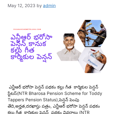
May 12, 2023
by
admin
ఎన్టీఆర్ భరోసా పెన్షన్ పథకం కల్లు గీత కార్మికుల పెన్షన్
స్టేటస్(NTR Bharosa Pension Scheme for Toddy
Tappers Pension Status),పెన్షన్ పెంపు
తేది,అర్హత,దరఖాస్తు పత్రం, ఎన్టీఆర్ భరోసా పెన్షన్ పథకం
కల్లు గీత కార్మికుల పెన్షన్ పథకం వివరాలు (NTR