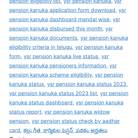
pension eligibility list
,
ysr pension kanuka
,
ysr
pension kanuka application form download
,
ysr
pension kanuka dashboard mandal wise
,
ysr
pension kanuka disbursed this month
,
ysr
pension kanuka documents
,
ysr pension kanuka
eligibility criteria in telugu
,
ysr pension kanuka
form
,
ysr pension kanuka live status
,
ysr
pension kanuka pensioners information
,
ysr
pension kanuka scheme eligibility
,
ysr pension
kanuka status
,
ysr pension kanuka status 2023
,
ysr pension kanuka status 2023 list
,
ysr pension
kanuka status dashboard
,
ysr pension kanuka
status report
,
ysr pension kanuka widow
pension
,
ysr pension status check by aadhar
card
,
కల్లు గీత కార్మికుల పెన్షన్ పథకం అర్హతలు