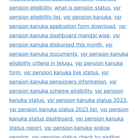
pension eligibility
,
what is pension status
,
ysr
pension eligibility list
,
ysr pension kanuka
,
ysr
pension kanuka application form download
,
ysr
pension kanuka dashboard mandal wise
,
ysr
pension kanuka disbursed this month
,
ysr
pension kanuka documents
,
ysr pension kanuka
eligibility criteria in telugu
,
ysr pension kanuka
form
,
ysr pension kanuka live status
,
ysr
pension kanuka pensioners information
,
ysr
pension kanuka scheme eligibility
,
ysr pension
kanuka status
,
ysr pension kanuka status 2023
,
ysr pension kanuka status 2023 list
,
ysr pension
kanuka status dashboard
,
ysr pension kanuka
status report
,
ysr pension kanuka widow
pension
,
ysr pension status check by aadhar