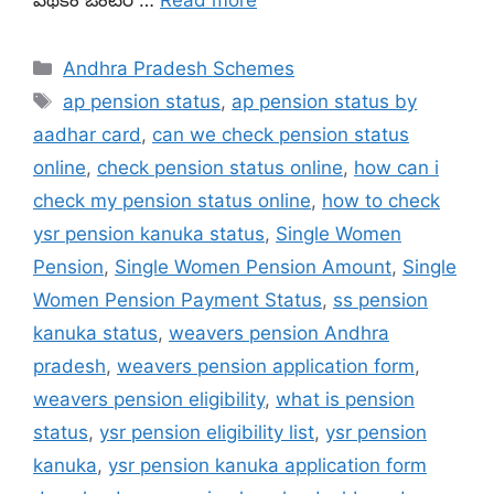
Categories
Andhra Pradesh Schemes
Tags
ap pension status
,
ap pension status by
aadhar card
,
can we check pension status
online
,
check pension status online
,
how can i
check my pension status online
,
how to check
ysr pension kanuka status
,
Single Women
Pension
,
Single Women Pension Amount
,
Single
Women Pension Payment Status
,
ss pension
kanuka status
,
weavers pension Andhra
pradesh
,
weavers pension application form
,
weavers pension eligibility
,
what is pension
status
,
ysr pension eligibility list
,
ysr pension
kanuka
,
ysr pension kanuka application form