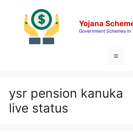
Skip
to
content
Yojana Scheme
Government Schemes in 
Menu
ysr pension kanuka
live status