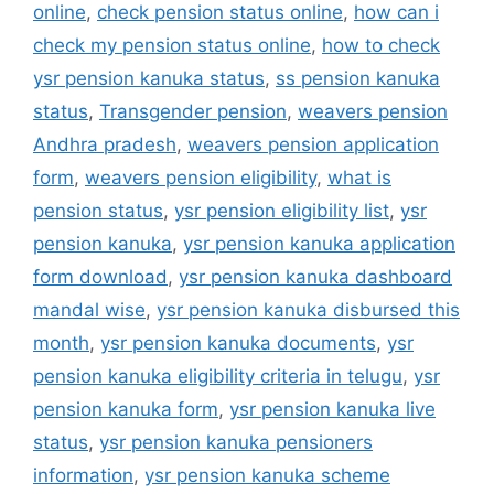
online
,
check pension status online
,
how can i
check my pension status online
,
how to check
ysr pension kanuka status
,
ss pension kanuka
status
,
Transgender pension
,
weavers pension
Andhra pradesh
,
weavers pension application
form
,
weavers pension eligibility
,
what is
pension status
,
ysr pension eligibility list
,
ysr
pension kanuka
,
ysr pension kanuka application
form download
,
ysr pension kanuka dashboard
mandal wise
,
ysr pension kanuka disbursed this
month
,
ysr pension kanuka documents
,
ysr
pension kanuka eligibility criteria in telugu
,
ysr
pension kanuka form
,
ysr pension kanuka live
status
,
ysr pension kanuka pensioners
information
,
ysr pension kanuka scheme