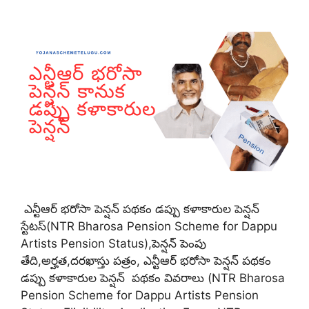
ఎన్టీఆర్ భరోసా పెన్షన్ పథకం డప్పు కళాకారుల పెన్షన్
స్టేటస్(NTR Bharosa Pension Scheme for Dappu
Artists Pension Status),పెన్షన్ పెంపు
తేది,అర్హత,దరఖాస్తు పత్రం, ఎన్టీఆర్ భరోసా పెన్షన్ పథకం
డప్పు కళాకారుల పెన్షన్ పథకం వివరాలు (NTR Bharosa
Pension Scheme for Dappu Artists Pension