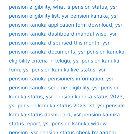
pension eligibility
,
what is pension status
,
ysr
pension eligibility list
,
ysr pension kanuka
,
ysr
pension kanuka application form download
,
ysr
pension kanuka dashboard mandal wise
,
ysr
pension kanuka disbursed this month
,
ysr
pension kanuka documents
,
ysr pension kanuka
eligibility criteria in telugu
,
ysr pension kanuka
form
,
ysr pension kanuka live status
,
ysr
pension kanuka pensioners information
,
ysr
pension kanuka scheme eligibility
,
ysr pension
kanuka status
,
ysr pension kanuka status 2023
,
ysr pension kanuka status 2023 list
,
ysr pension
kanuka status dashboard
,
ysr pension kanuka
status report
,
ysr pension kanuka widow
pension
,
ysr pension status check by aadhar