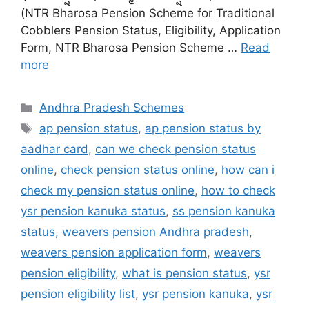
(NTR Bharosa Pension Scheme for Traditional
Cobblers Pension Status, Eligibility, Application
Form, NTR Bharosa Pension Scheme …
Read
more
Categories
Andhra Pradesh Schemes
Tags
ap pension status
,
ap pension status by
aadhar card
,
can we check pension status
online
,
check pension status online
,
how can i
check my pension status online
,
how to check
ysr pension kanuka status
,
ss pension kanuka
status
,
weavers pension Andhra pradesh
,
weavers pension application form
,
weavers
pension eligibility
,
what is pension status
,
ysr
pension eligibility list
,
ysr pension kanuka
,
ysr