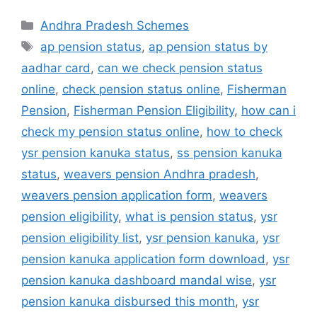
Categories
Andhra Pradesh Schemes
Tags
ap pension status
,
ap pension status by
aadhar card
,
can we check pension status
online
,
check pension status online
,
Fisherman
Pension
,
Fisherman Pension Eligibility
,
how can i
check my pension status online
,
how to check
ysr pension kanuka status
,
ss pension kanuka
status
,
weavers pension Andhra pradesh
,
weavers pension application form
,
weavers
pension eligibility
,
what is pension status
,
ysr
pension eligibility list
,
ysr pension kanuka
,
ysr
pension kanuka application form download
,
ysr
pension kanuka dashboard mandal wise
,
ysr
pension kanuka disbursed this month
,
ysr