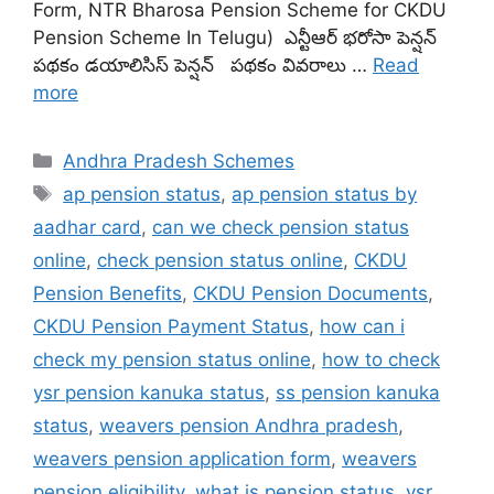
Form, NTR Bharosa Pension Scheme for CKDU
Pension Scheme In Telugu) ఎన్టీఆర్ భరోసా పెన్షన్
పథకం డయాలిసిస్ పెన్షన్ పథకం వివరాలు …
Read
more
Categories
Andhra Pradesh Schemes
Tags
ap pension status
,
ap pension status by
aadhar card
,
can we check pension status
online
,
check pension status online
,
CKDU
Pension Benefits
,
CKDU Pension Documents
,
CKDU Pension Payment Status
,
how can i
check my pension status online
,
how to check
ysr pension kanuka status
,
ss pension kanuka
status
,
weavers pension Andhra pradesh
,
weavers pension application form
,
weavers
pension eligibility
,
what is pension status
,
ysr