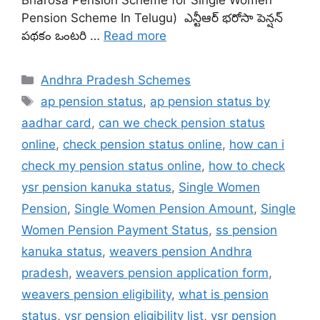
Pension Scheme In Telugu) ఎన్టీఆర్ భరోసా పెన్షన్
పథకం ఒంటరి …
Read more
Categories
Andhra Pradesh Schemes
Tags
ap pension status
,
ap pension status by
aadhar card
,
can we check pension status
online
,
check pension status online
,
how can i
check my pension status online
,
how to check
ysr pension kanuka status
,
Single Women
Pension
,
Single Women Pension Amount
,
Single
Women Pension Payment Status
,
ss pension
kanuka status
,
weavers pension Andhra
pradesh
,
weavers pension application form
,
weavers pension eligibility
,
what is pension
status
,
ysr pension eligibility list
,
ysr pension