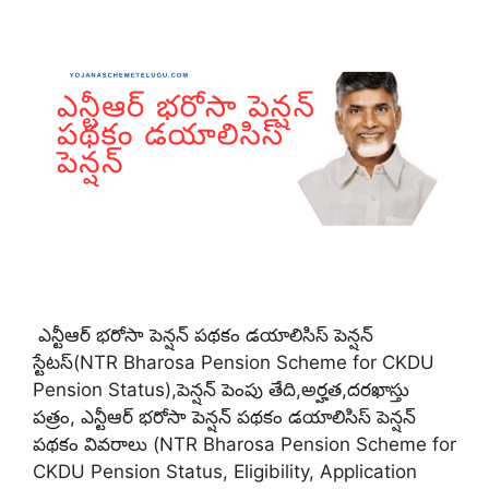
ఎన్టీఆర్ భరోసా పెన్షన్ పథకం డయాలిసిస్ పెన్షన్
స్టేటస్(NTR Bharosa Pension Scheme for CKDU
Pension Status),పెన్షన్ పెంపు తేది,అర్హత,దరఖాస్తు
పత్రం, ఎన్టీఆర్ భరోసా పెన్షన్ పథకం డయాలిసిస్ పెన్షన్
పథకం వివరాలు (NTR Bharosa Pension Scheme for
CKDU Pension Status, Eligibility, Application