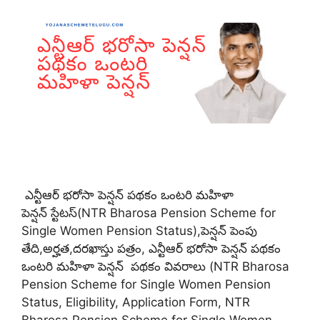
ఎన్టీఆర్ భరోసా పెన్షన్ పథకం ఒంటరి మహిళా
పెన్షన్ స్టేటస్(NTR Bharosa Pension Scheme for
Single Women Pension Status),పెన్షన్ పెంపు
తేది,అర్హత,దరఖాస్తు పత్రం, ఎన్టీఆర్ భరోసా పెన్షన్ పథకం
ఒంటరి మహిళా పెన్షన్ పథకం వివరాలు (NTR Bharosa
Pension Scheme for Single Women Pension
Status, Eligibility, Application Form, NTR
Bharosa Pension Scheme for Single Women