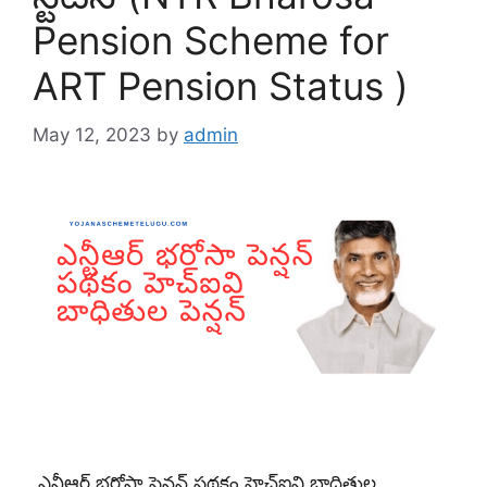
Pension Scheme for
ART Pension Status )
May 12, 2023
by
admin
ఎన్టీఆర్ భరోసా పెన్షన్ పథకం హెచ్ఐవి బాధితుల