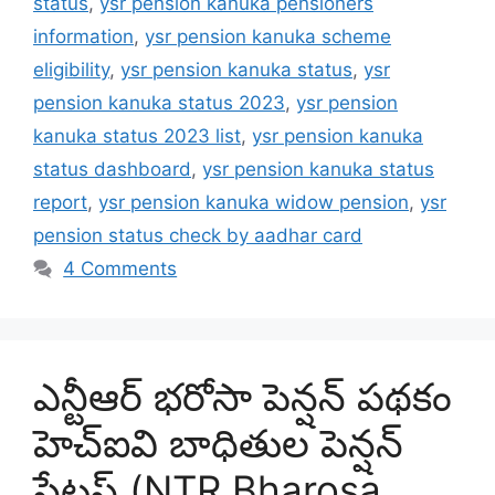
status
,
ysr pension kanuka pensioners
information
,
ysr pension kanuka scheme
eligibility
,
ysr pension kanuka status
,
ysr
pension kanuka status 2023
,
ysr pension
kanuka status 2023 list
,
ysr pension kanuka
status dashboard
,
ysr pension kanuka status
report
,
ysr pension kanuka widow pension
,
ysr
pension status check by aadhar card
4 Comments
ఎన్టీఆర్ భరోసా పెన్షన్ పథకం
హెచ్ఐవి బాధితుల పెన్షన్
స్టేటస్ (NTR Bharosa