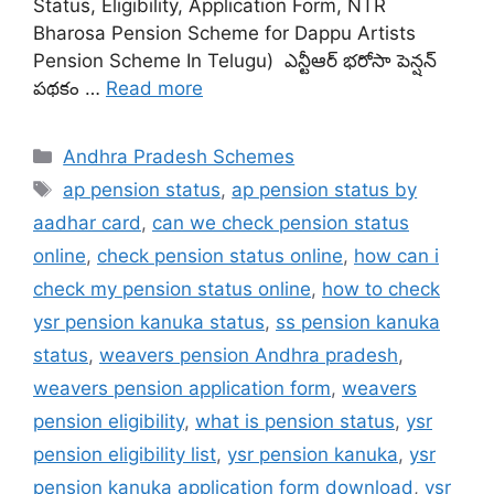
Status, Eligibility, Application Form, NTR
Bharosa Pension Scheme for Dappu Artists
Pension Scheme In Telugu) ఎన్టీఆర్ భరోసా పెన్షన్
పథకం …
Read more
Categories
Andhra Pradesh Schemes
Tags
ap pension status
,
ap pension status by
aadhar card
,
can we check pension status
online
,
check pension status online
,
how can i
check my pension status online
,
how to check
ysr pension kanuka status
,
ss pension kanuka
status
,
weavers pension Andhra pradesh
,
weavers pension application form
,
weavers
pension eligibility
,
what is pension status
,
ysr
pension eligibility list
,
ysr pension kanuka
,
ysr
pension kanuka application form download
,
ysr