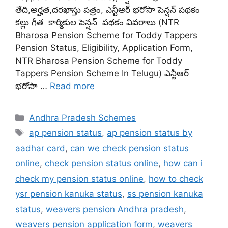
తేది,అర్హత,దరఖాస్తు పత్రం, ఎన్టీఆర్ భరోసా పెన్షన్ పథకం
కల్లు గీత కార్మికుల పెన్షన్ పథకం వివరాలు (NTR
Bharosa Pension Scheme for Toddy Tappers
Pension Status, Eligibility, Application Form,
NTR Bharosa Pension Scheme for Toddy
Tappers Pension Scheme In Telugu) ఎన్టీఆర్
భరోసా …
Read more
Categories
Andhra Pradesh Schemes
Tags
ap pension status
,
ap pension status by
aadhar card
,
can we check pension status
online
,
check pension status online
,
how can i
check my pension status online
,
how to check
ysr pension kanuka status
,
ss pension kanuka
status
,
weavers pension Andhra pradesh
,
weavers pension application form
,
weavers