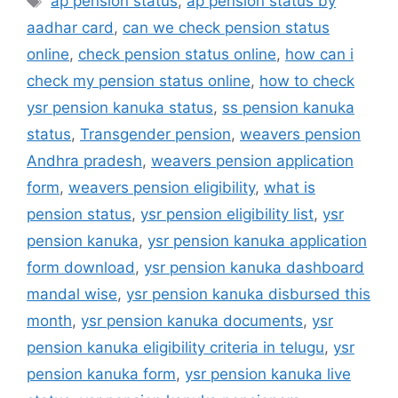
ap pension status
,
ap pension status by
aadhar card
,
can we check pension status
online
,
check pension status online
,
how can i
check my pension status online
,
how to check
ysr pension kanuka status
,
ss pension kanuka
status
,
Transgender pension
,
weavers pension
Andhra pradesh
,
weavers pension application
form
,
weavers pension eligibility
,
what is
pension status
,
ysr pension eligibility list
,
ysr
pension kanuka
,
ysr pension kanuka application
form download
,
ysr pension kanuka dashboard
mandal wise
,
ysr pension kanuka disbursed this
month
,
ysr pension kanuka documents
,
ysr
pension kanuka eligibility criteria in telugu
,
ysr
pension kanuka form
,
ysr pension kanuka live