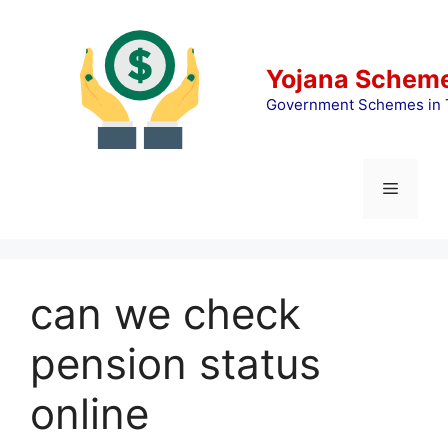
Skip
to
content
Yojana Scheme
Government Schemes in 
Menu
can we check
pension status
online