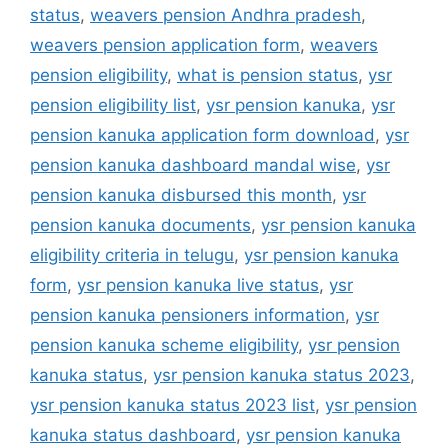
status
,
weavers pension Andhra pradesh
,
weavers pension application form
,
weavers
pension eligibility
,
what is pension status
,
ysr
pension eligibility list
,
ysr pension kanuka
,
ysr
pension kanuka application form download
,
ysr
pension kanuka dashboard mandal wise
,
ysr
pension kanuka disbursed this month
,
ysr
pension kanuka documents
,
ysr pension kanuka
eligibility criteria in telugu
,
ysr pension kanuka
form
,
ysr pension kanuka live status
,
ysr
pension kanuka pensioners information
,
ysr
pension kanuka scheme eligibility
,
ysr pension
kanuka status
,
ysr pension kanuka status 2023
,
ysr pension kanuka status 2023 list
,
ysr pension
kanuka status dashboard
,
ysr pension kanuka