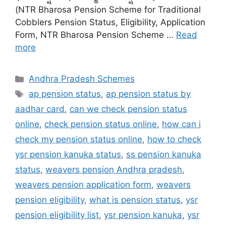
(NTR Bharosa Pension Scheme for Traditional
Cobblers Pension Status, Eligibility, Application
Form, NTR Bharosa Pension Scheme …
Read
more
Categories
Andhra Pradesh Schemes
Tags
ap pension status
,
ap pension status by
aadhar card
,
can we check pension status
online
,
check pension status online
,
how can i
check my pension status online
,
how to check
ysr pension kanuka status
,
ss pension kanuka
status
,
weavers pension Andhra pradesh
,
weavers pension application form
,
weavers
pension eligibility
,
what is pension status
,
ysr
pension eligibility list
,
ysr pension kanuka
,
ysr