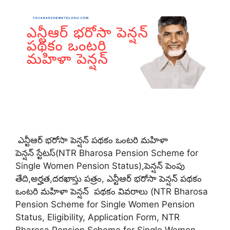
ఎన్టీఆర్ భరోసా పెన్షన్ పథకం ఒంటరి మహిళా
పెన్షన్ స్టేటస్(NTR Bharosa Pension Scheme for
Single Women Pension Status),పెన్షన్ పెంపు
తేది,అర్హత,దరఖాస్తు పత్రం, ఎన్టీఆర్ భరోసా పెన్షన్ పథకం
ఒంటరి మహిళా పెన్షన్ పథకం వివరాలు (NTR Bharosa
Pension Scheme for Single Women Pension
Status, Eligibility, Application Form, NTR
Bharosa Pension Scheme for Single Women