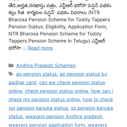
తేది,అర్హత,దరఖాస్తు పత్రం, ఎన్టీఆర్ భరోసా పెన్షన్ పథకం
కల్లు గీత కార్మికుల పెన్షన్ పథకం వివరాలు (NTR
Bharosa Pension Scheme for Toddy Tappers
Pension Status, Eligibility, Application Form,
NTR Bharosa Pension Scheme for Toddy
Tappers Pension Scheme In Telugu) ఎన్టీఆర్
భరోసా …
Read more
Categories
Andhra Pradesh Schemes
Tags
ap pension status
,
ap pension status by
aadhar card
,
can we check pension status
online
,
check pension status online
,
how can i
check my pension status online
,
how to check
ysr pension kanuka status
,
ss pension kanuka
status
,
weavers pension Andhra pradesh
,
weavers pension application form
,
weavers