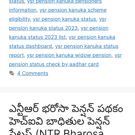
status
,
ysr pension kanuka pensioners
information
,
ysr pension kanuka scheme
eligibility
,
ysr pension kanuka status
,
ysr
pension kanuka status 2023
,
ysr pension
kanuka status 2023 list
,
ysr pension kanuka
status dashboard
,
ysr pension kanuka status
report
,
ysr pension kanuka widow pension
,
ysr
pension status check by aadhar card
4 Comments
ఎన్టీఆర్ భరోసా పెన్షన్ పథకం
హెచ్ఐవి బాధితుల పెన్షన్
స్టేటస్ (NTR Bharosa