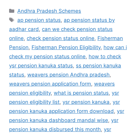
Categories
Andhra Pradesh Schemes
Tags
ap pension status
,
ap pension status by
aadhar card
,
can we check pension status
online
,
check pension status online
,
Fisherman
Pension
,
Fisherman Pension Eligibility
,
how can i
check my pension status online
,
how to check
ysr pension kanuka status
,
ss pension kanuka
status
,
weavers pension Andhra pradesh
,
weavers pension application form
,
weavers
pension eligibility
,
what is pension status
,
ysr
pension eligibility list
,
ysr pension kanuka
,
ysr
pension kanuka application form download
,
ysr
pension kanuka dashboard mandal wise
,
ysr
pension kanuka disbursed this month
,
ysr