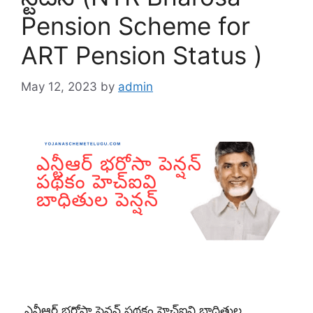
Pension Scheme for
ART Pension Status )
May 12, 2023
by
admin
ఎన్టీఆర్ భరోసా పెన్షన్ పథకం హెచ్ఐవి బాధితుల