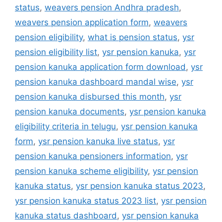
status
,
weavers pension Andhra pradesh
,
weavers pension application form
,
weavers
pension eligibility
,
what is pension status
,
ysr
pension eligibility list
,
ysr pension kanuka
,
ysr
pension kanuka application form download
,
ysr
pension kanuka dashboard mandal wise
,
ysr
pension kanuka disbursed this month
,
ysr
pension kanuka documents
,
ysr pension kanuka
eligibility criteria in telugu
,
ysr pension kanuka
form
,
ysr pension kanuka live status
,
ysr
pension kanuka pensioners information
,
ysr
pension kanuka scheme eligibility
,
ysr pension
kanuka status
,
ysr pension kanuka status 2023
,
ysr pension kanuka status 2023 list
,
ysr pension
kanuka status dashboard
,
ysr pension kanuka