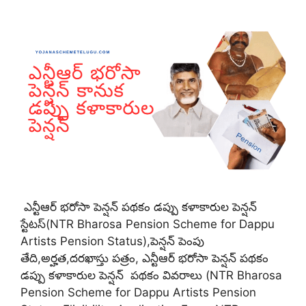
ఎన్టీఆర్ భరోసా పెన్షన్ పథకం డప్పు కళాకారుల పెన్షన్
స్టేటస్(NTR Bharosa Pension Scheme for Dappu
Artists Pension Status),పెన్షన్ పెంపు
తేది,అర్హత,దరఖాస్తు పత్రం, ఎన్టీఆర్ భరోసా పెన్షన్ పథకం
డప్పు కళాకారుల పెన్షన్ పథకం వివరాలు (NTR Bharosa
Pension Scheme for Dappu Artists Pension