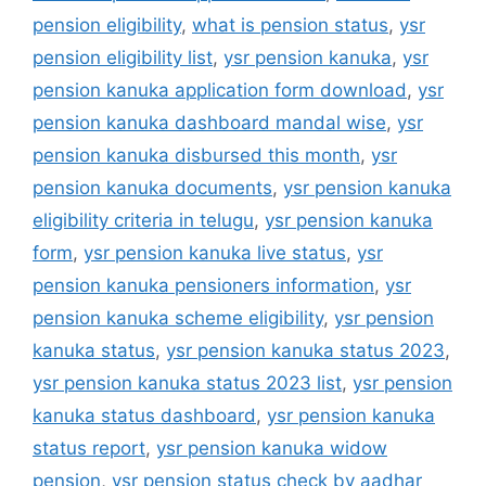
pension eligibility
,
what is pension status
,
ysr
pension eligibility list
,
ysr pension kanuka
,
ysr
pension kanuka application form download
,
ysr
pension kanuka dashboard mandal wise
,
ysr
pension kanuka disbursed this month
,
ysr
pension kanuka documents
,
ysr pension kanuka
eligibility criteria in telugu
,
ysr pension kanuka
form
,
ysr pension kanuka live status
,
ysr
pension kanuka pensioners information
,
ysr
pension kanuka scheme eligibility
,
ysr pension
kanuka status
,
ysr pension kanuka status 2023
,
ysr pension kanuka status 2023 list
,
ysr pension
kanuka status dashboard
,
ysr pension kanuka
status report
,
ysr pension kanuka widow
pension
,
ysr pension status check by aadhar