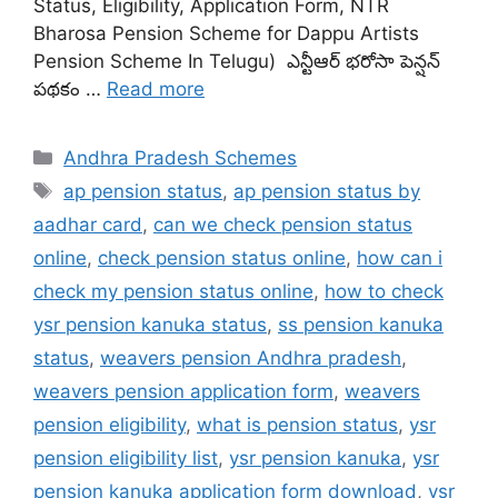
Status, Eligibility, Application Form, NTR
Bharosa Pension Scheme for Dappu Artists
Pension Scheme In Telugu) ఎన్టీఆర్ భరోసా పెన్షన్
పథకం …
Read more
Categories
Andhra Pradesh Schemes
Tags
ap pension status
,
ap pension status by
aadhar card
,
can we check pension status
online
,
check pension status online
,
how can i
check my pension status online
,
how to check
ysr pension kanuka status
,
ss pension kanuka
status
,
weavers pension Andhra pradesh
,
weavers pension application form
,
weavers
pension eligibility
,
what is pension status
,
ysr
pension eligibility list
,
ysr pension kanuka
,
ysr
pension kanuka application form download
,
ysr