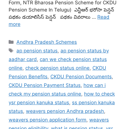
Form, NTR Bharosa Pension Scheme for CKDU
Pension Scheme In Telugu) ఎన్టీఆర్ భరోసా పెన్షన్
పథకం డయాలిసిస్ పెన్షన్ పథకం వివరాలు …
Read
more
Categories
Andhra Pradesh Schemes
Tags
ap pension status
,
ap pension status by
aadhar card
,
can we check pension status
online
,
check pension status online
,
CKDU
Pension Benefits
,
CKDU Pension Documents
,
CKDU Pension Payment Status
,
how can i
check my pension status online
,
how to check
ysr pension kanuka status
,
ss pension kanuka
status
,
weavers pension Andhra pradesh
,
weavers pension application form
,
weavers
pension eligibility
,
what is pension status
,
ysr