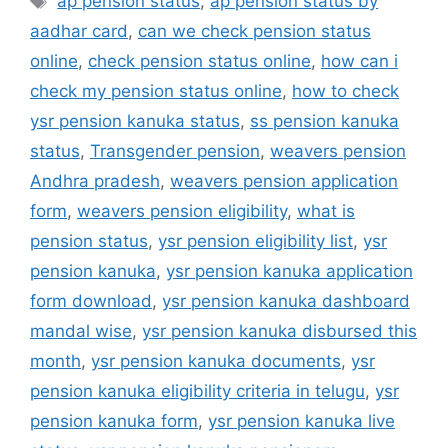
ap pension status
,
ap pension status by
aadhar card
,
can we check pension status
online
,
check pension status online
,
how can i
check my pension status online
,
how to check
ysr pension kanuka status
,
ss pension kanuka
status
,
Transgender pension
,
weavers pension
Andhra pradesh
,
weavers pension application
form
,
weavers pension eligibility
,
what is
pension status
,
ysr pension eligibility list
,
ysr
pension kanuka
,
ysr pension kanuka application
form download
,
ysr pension kanuka dashboard
mandal wise
,
ysr pension kanuka disbursed this
month
,
ysr pension kanuka documents
,
ysr
pension kanuka eligibility criteria in telugu
,
ysr
pension kanuka form
,
ysr pension kanuka live