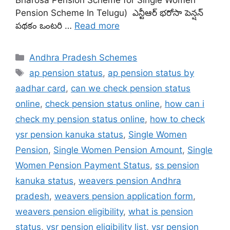
Pension Scheme In Telugu) ఎన్టీఆర్ భరోసా పెన్షన్
పథకం ఒంటరి …
Read more
Categories
Andhra Pradesh Schemes
Tags
ap pension status
,
ap pension status by
aadhar card
,
can we check pension status
online
,
check pension status online
,
how can i
check my pension status online
,
how to check
ysr pension kanuka status
,
Single Women
Pension
,
Single Women Pension Amount
,
Single
Women Pension Payment Status
,
ss pension
kanuka status
,
weavers pension Andhra
pradesh
,
weavers pension application form
,
weavers pension eligibility
,
what is pension
status
,
ysr pension eligibility list
,
ysr pension