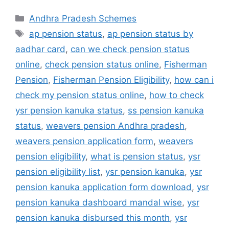
Categories
Andhra Pradesh Schemes
Tags
ap pension status
,
ap pension status by
aadhar card
,
can we check pension status
online
,
check pension status online
,
Fisherman
Pension
,
Fisherman Pension Eligibility
,
how can i
check my pension status online
,
how to check
ysr pension kanuka status
,
ss pension kanuka
status
,
weavers pension Andhra pradesh
,
weavers pension application form
,
weavers
pension eligibility
,
what is pension status
,
ysr
pension eligibility list
,
ysr pension kanuka
,
ysr
pension kanuka application form download
,
ysr
pension kanuka dashboard mandal wise
,
ysr
pension kanuka disbursed this month
,
ysr