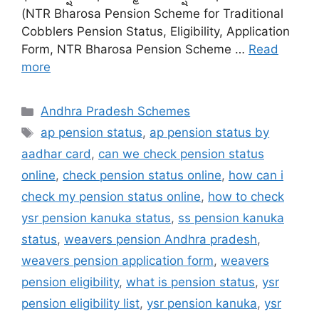
(NTR Bharosa Pension Scheme for Traditional
Cobblers Pension Status, Eligibility, Application
Form, NTR Bharosa Pension Scheme …
Read
more
Categories
Andhra Pradesh Schemes
Tags
ap pension status
,
ap pension status by
aadhar card
,
can we check pension status
online
,
check pension status online
,
how can i
check my pension status online
,
how to check
ysr pension kanuka status
,
ss pension kanuka
status
,
weavers pension Andhra pradesh
,
weavers pension application form
,
weavers
pension eligibility
,
what is pension status
,
ysr
pension eligibility list
,
ysr pension kanuka
,
ysr