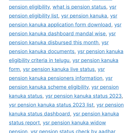
pension eligibility
,
what is pension status
,
ysr
pension eligibility list
,
ysr pension kanuka
,
ysr
pension kanuka application form download
,
ysr
pension kanuka dashboard mandal wise
,
ysr
pension kanuka disbursed this month
,
ysr
pension kanuka documents
,
ysr pension kanuka
eligibility criteria in telugu
,
ysr pension kanuka
form
,
ysr pension kanuka live status
,
ysr
pension kanuka pensioners information
,
ysr
pension kanuka scheme eligibility
,
ysr pension
kanuka status
,
ysr pension kanuka status 2023
,
ysr pension kanuka status 2023 list
,
ysr pension
kanuka status dashboard
,
ysr pension kanuka
status report
,
ysr pension kanuka widow
pension
,
ysr pension status check by aadhar