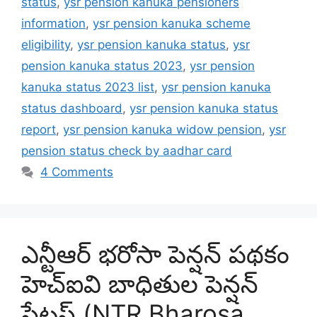
status
,
ysr pension kanuka pensioners
information
,
ysr pension kanuka scheme
eligibility
,
ysr pension kanuka status
,
ysr
pension kanuka status 2023
,
ysr pension
kanuka status 2023 list
,
ysr pension kanuka
status dashboard
,
ysr pension kanuka status
report
,
ysr pension kanuka widow pension
,
ysr
pension status check by aadhar card
4 Comments
ఎన్టీఆర్ భరోసా పెన్షన్ పథకం
హెచ్ఐవి బాధితుల పెన్షన్
స్టేటస్ (NTR Bharosa