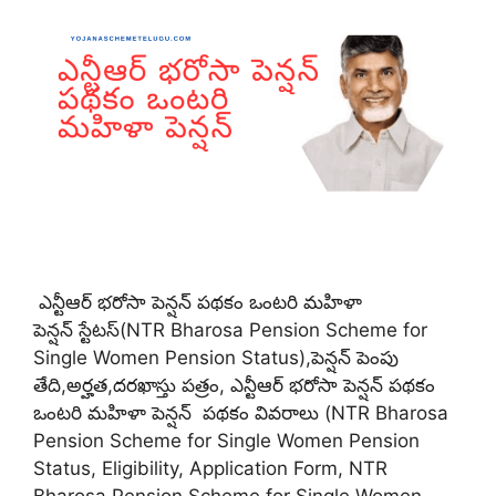
ఎన్టీఆర్ భరోసా పెన్షన్ పథకం ఒంటరి మహిళా
పెన్షన్ స్టేటస్(NTR Bharosa Pension Scheme for
Single Women Pension Status),పెన్షన్ పెంపు
తేది,అర్హత,దరఖాస్తు పత్రం, ఎన్టీఆర్ భరోసా పెన్షన్ పథకం
ఒంటరి మహిళా పెన్షన్ పథకం వివరాలు (NTR Bharosa
Pension Scheme for Single Women Pension
Status, Eligibility, Application Form, NTR
Bharosa Pension Scheme for Single Women