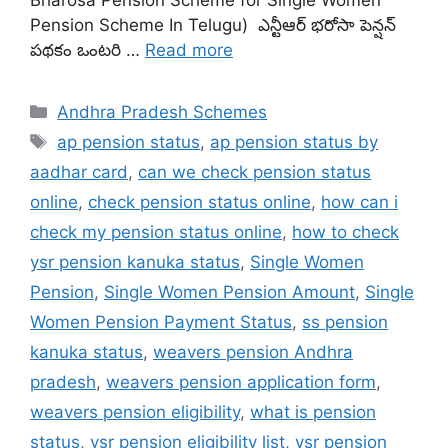
Pension Scheme In Telugu) ఎన్టీఆర్ భరోసా పెన్షన్
పథకం ఒంటరి …
Read more
Categories
Andhra Pradesh Schemes
Tags
ap pension status
,
ap pension status by
aadhar card
,
can we check pension status
online
,
check pension status online
,
how can i
check my pension status online
,
how to check
ysr pension kanuka status
,
Single Women
Pension
,
Single Women Pension Amount
,
Single
Women Pension Payment Status
,
ss pension
kanuka status
,
weavers pension Andhra
pradesh
,
weavers pension application form
,
weavers pension eligibility
,
what is pension
status
,
ysr pension eligibility list
,
ysr pension