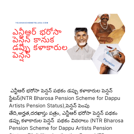
ఎన్టీఆర్ భరోసా పెన్షన్ పథకం డప్పు కళాకారుల పెన్షన్
స్టేటస్(NTR Bharosa Pension Scheme for Dappu
Artists Pension Status),పెన్షన్ పెంపు
తేది,అర్హత,దరఖాస్తు పత్రం, ఎన్టీఆర్ భరోసా పెన్షన్ పథకం
డప్పు కళాకారుల పెన్షన్ పథకం వివరాలు (NTR Bharosa
Pension Scheme for Dappu Artists Pension