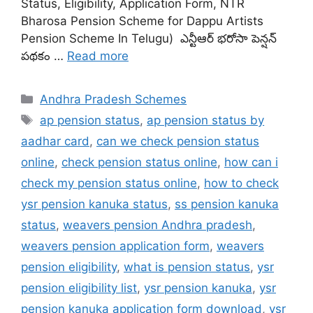
Status, Eligibility, Application Form, NTR
Bharosa Pension Scheme for Dappu Artists
Pension Scheme In Telugu) ఎన్టీఆర్ భరోసా పెన్షన్
పథకం …
Read more
Categories
Andhra Pradesh Schemes
Tags
ap pension status
,
ap pension status by
aadhar card
,
can we check pension status
online
,
check pension status online
,
how can i
check my pension status online
,
how to check
ysr pension kanuka status
,
ss pension kanuka
status
,
weavers pension Andhra pradesh
,
weavers pension application form
,
weavers
pension eligibility
,
what is pension status
,
ysr
pension eligibility list
,
ysr pension kanuka
,
ysr
pension kanuka application form download
,
ysr