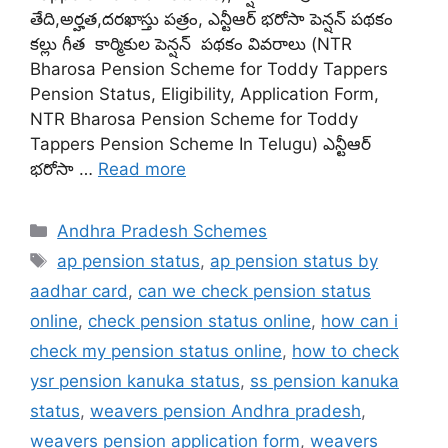
తేది,అర్హత,దరఖాస్తు పత్రం, ఎన్టీఆర్ భరోసా పెన్షన్ పథకం
కల్లు గీత కార్మికుల పెన్షన్ పథకం వివరాలు (NTR
Bharosa Pension Scheme for Toddy Tappers
Pension Status, Eligibility, Application Form,
NTR Bharosa Pension Scheme for Toddy
Tappers Pension Scheme In Telugu) ఎన్టీఆర్
భరోసా …
Read more
Categories
Andhra Pradesh Schemes
Tags
ap pension status
,
ap pension status by
aadhar card
,
can we check pension status
online
,
check pension status online
,
how can i
check my pension status online
,
how to check
ysr pension kanuka status
,
ss pension kanuka
status
,
weavers pension Andhra pradesh
,
weavers pension application form
,
weavers