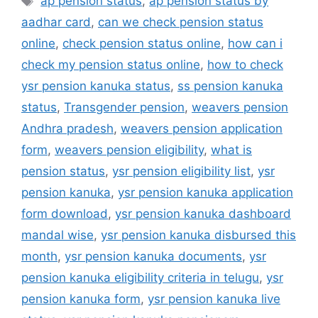
ap pension status
,
ap pension status by
aadhar card
,
can we check pension status
online
,
check pension status online
,
how can i
check my pension status online
,
how to check
ysr pension kanuka status
,
ss pension kanuka
status
,
Transgender pension
,
weavers pension
Andhra pradesh
,
weavers pension application
form
,
weavers pension eligibility
,
what is
pension status
,
ysr pension eligibility list
,
ysr
pension kanuka
,
ysr pension kanuka application
form download
,
ysr pension kanuka dashboard
mandal wise
,
ysr pension kanuka disbursed this
month
,
ysr pension kanuka documents
,
ysr
pension kanuka eligibility criteria in telugu
,
ysr
pension kanuka form
,
ysr pension kanuka live