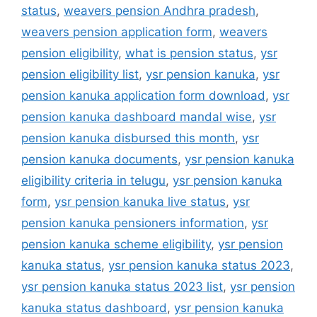
status
,
weavers pension Andhra pradesh
,
weavers pension application form
,
weavers
pension eligibility
,
what is pension status
,
ysr
pension eligibility list
,
ysr pension kanuka
,
ysr
pension kanuka application form download
,
ysr
pension kanuka dashboard mandal wise
,
ysr
pension kanuka disbursed this month
,
ysr
pension kanuka documents
,
ysr pension kanuka
eligibility criteria in telugu
,
ysr pension kanuka
form
,
ysr pension kanuka live status
,
ysr
pension kanuka pensioners information
,
ysr
pension kanuka scheme eligibility
,
ysr pension
kanuka status
,
ysr pension kanuka status 2023
,
ysr pension kanuka status 2023 list
,
ysr pension
kanuka status dashboard
,
ysr pension kanuka