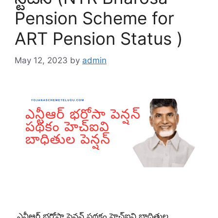
Pension Scheme for
ART Pension Status )
May 12, 2023
by
admin
ఎన్టీఆర్ భరోసా పెన్షన్ పథకం హెచ్ఐవి బాధితుల