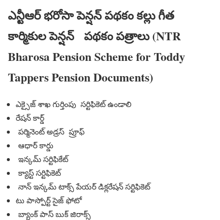
ఎన్టీఆర్ భరోసా పెన్షన్ పథకం కల్లు గీత
కార్మికుల పెన్షన్ పథకం పత్రాలు (NTR
Bharosa Pension Scheme for Toddy
Tappers Pension Documents)
ఎక్సైజ్ శాఖ గుర్తింపు సర్టిఫికెట్ ఉండాలి
రేషన్ కార్డ్
పర్మినెంట్ అడ్రస్ ప్రూఫ్
ఆధార్ కార్డు
ఇన్కమ్ సర్టిఫికేట్
క్యాస్ట్ సర్టిఫికెట్
నాన్ ఇన్కమ్ టాక్స్ పేయర్ డిక్లరేషన్ సర్టిఫికెట్
టు పాస్పోర్ట్ సైజ్ ఫోటో
బ్యాంక్ పాస్ బుక్ జిరాక్స్