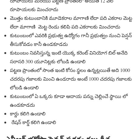
రూపాయలు మరియు పట్టణ ప్రాంతంలో అయితే 12 వేల
రూపాయలకు మించరాదు
మొత్తం కుటుంబానికి మూడెకరాల మాగాణి లేదా పది ఎకరాల మెట్ట
లేదా మాగాణి మెట్ట రెండు కలిపి పది ఎకరాలకు మించరాదు
కుటుంబంలో ఎవరికి ప్రభుత్వ ఉద్యోగం గానీ ప్రభుత్వం నుంచి పెన్షన్
తీసుకోవడం కానీ ఉండకూడదు
కుటుంబం నివసిస్తున్న ఇంటి యొక్క కరెంట్ వినియోగ బిల్ అనేది
సరాసరి 300 యూనిట్లకు లోబడి ఉండాలి
పట్టణ ప్రాంతంలో సొంత ఇంటి కోసం స్థలం ఉన్నట్లయితే అది 1000
చదరపు గజాలకు మించి ఉండరాదు అంటే 1000 చదరపు గజాలకు
లోబడి ఉండాలి
కుటుంబంలో ఏ ఒక్కరు కూడా ఆదాయ పన్ను చెల్లించే స్థాయి లో
ఉండకూడదు
కార్డు కలిగి ఉండాలి
రేషన్ కార్డ్ కలిగి ఉండాలి