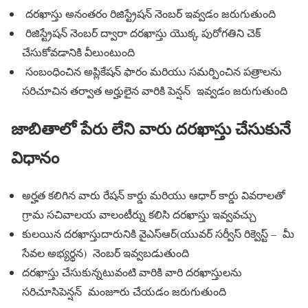
దరఖాస్తు అనంతరం రిజిస్ట్రేషన్ నెంబర్ ఇవ్వడం జరుగుతుంది
రిజిస్ట్రేషన్ నెంబర్ ద్వారా దరఖాస్తు యొక్క పురోగతిని చెక్
చేసుకోవడానికి వీలుంటుంది
సంబంధించిన అప్లికేషన్ ఫారం మరియు సమర్పించిన పత్రాలను
సరిచూచిన తర్వాత అర్హులైన వారికి పెన్షన్ ఇవ్వడం జరుగుతుంది
జాబితాలో పేరు లేని వారు దరఖాస్తు చేసుకునే
విధానం
అర్హత కలిగిన వారు రేషన్ కార్డు మరియు ఆధార్ కార్డు వివరాలతో
గ్రామ సచివాలయ వాలంటీర్ను కలిసి దరఖాస్తు ఇవ్వవచ్చు
కులయిన దరఖాస్తుదారునికి వైఎస్ఆర్(యువర్ సర్వీస్ రిక్వెస్ట్ – మీ
సేవల అభ్యర్థన) నెంబర్ ఇవ్వబడుతుంది
దరఖాస్తు చేసుకున్నటువంటి వారికి వారి దరఖాస్తులను
సరిచూసిపెన్షన్ మంజూరు చేయడం జరుగుతుంది