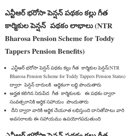
ఎన్టీఆర్ భరోసా పెన్షన్ పథకం కల్లు గీత
కార్మికుల పెన్షన్ పథకం లాభాలు (NTR
Bharosa Pension Scheme for Toddy
Tappers Pension Benefits)
ఎన్టీఆర్ భరోసా పెన్షన్ పథకం కల్లు గీత కార్మికుల పెన్షన్(NTR
Bharosa Pension Scheme for Toddy Tappers Pension Status)
ద్వారా పెన్షన్ దారులకి ఆర్థికంగా లబ్ధి పొందుతారు
అర్హత కలిగిన నిరుపేద గీత కార్మికులకు ఈ పథకం ద్వారా
సంవత్సరానికి ఆర్ధిక సహాయం పొందుతారు
దీని ద్వారా వారికి ఆర్థిక చేయూత లభిస్తుంది దానితోపాటు వారి
అవసరాలకు ఈ సహాయము ఉపయోగపడుతుంది
ఎన్టీఆర్ భరోసా పెన్షన్ పథకం కల్లు గీత