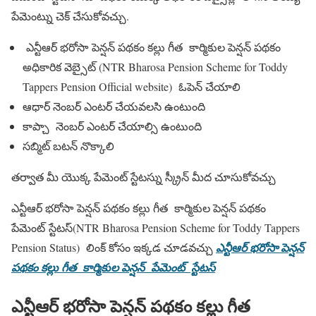
పేమెంట్ను చెక్ చేసుకోవచ్చు.
ఎన్టీఆర్ భరోసా పెన్షన్ పథకం కల్లు గీత కార్మికుల పెన్షన్ పథకం
అధికారిక వెబ్సైట్ (NTR Bharosa Pension Scheme for Toddy
Tappers Pension Official website) ఓపెన్ చేయాలి
ఆధార్ నెంబర్ ఎంటర్ చేయవలసి ఉంటుంది
కాప్చా నెంబర్ ఎంటర్ చేయాల్సి ఉంటుంది
సబ్మిట్ బటన్ నొక్కాలి
తర్వాత మీ యొక్క పేమెంట్ స్టేటస్ను స్క్రీన్ మీద చూసుకోవచ్చు
ఎన్టీఆర్ భరోసా పెన్షన్ పథకం కల్లు గీత కార్మికుల పెన్షన్ పథకం
పేమెంట్ స్టేటస్(NTR Bharosa Pension Scheme for Toddy Tappers
Pension Status) లింక్ కోసం ఇక్కడ చూడవచ్చు
ఎన్టీఆర్ భరోసా పెన్షన్
పథకం కల్లు గీత కార్మికుల పెన్షన్ పేమెంట్ స్టేటస్
ఎన్టీఆర్ భరోసా పెన్షన్ పథకం కల్లు గీత