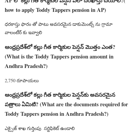
AP లో కల్లు గీత కార్మికుల పెన్షన్ ఎలా దరఖాస్తు చేయాలి?(
how to apply Toddy Tappers pension in AP)
ధరకాస్తు ఫారం తో పాటు అవసరమైన డాకుమెంట్స్ ను గ్రామా
వాలంటీర్ కు ఇవ్వాలి
ఆంధ్రప్రదేశ్‌లో కల్లు గీత కార్మికుల పెన్షన్ మొత్తం ఎంత?
(What is the Toddy Tappers pension amount in
Andhra Pradesh?)
2,750 రూపాయలు
ఆంధ్రప్రదేశ్‌లో కల్లు గీత కార్మికుల పెన్షన్‌కు అవసరమైన
పత్రాలు ఏమిటి? (What are the documents required for
Toddy Tappers pension in Andhra Pradesh?)
ఎక్సైజ్ శాఖ గుర్తింపు సర్టిఫికెట్ ఉండాలి