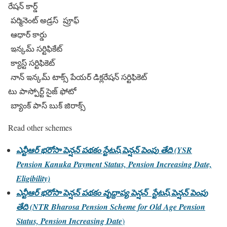
రేషన్ కార్డ్
పర్మినెంట్ అడ్రస్ ప్రూఫ్
ఆధార్ కార్డు
ఇన్కమ్ సర్టిఫికేట్
క్యాస్ట్ సర్టిఫికెట్
నాన్ ఇన్కమ్ టాక్స్ పేయర్ డిక్లరేషన్ సర్టిఫికెట్
టు పాస్పోర్ట్ సైజ్ ఫోటో
బ్యాంక్ పాస్ బుక్ జిరాక్స్
Read other schemes
ఎన్టీఆర్ భరోసా పెన్షన్ పథకం స్టేటస్,పెన్షన్ పెంపు తేది (YSR
Pension Kanuka Payment Status, Pension Increasing Date,
Eligibility)
ఎన్టీఆర్ భరోసా పెన్షన్ పథకం వృద్దాప్య పెన్షన్ స్టేటస్,పెన్షన్ పెంపు
తేది (NTR Bharosa Pension Scheme for Old Age Pension
Status, Pension Increasing Date
)