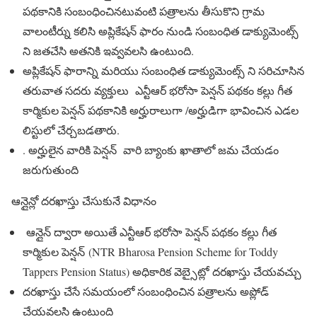
పథకానికి సంబంధించినటువంటి పత్రాలను తీసుకొని గ్రామ
వాలంటీర్ను కలిసి అప్లికేషన్ ఫారం నుండి సంబంధిత డాక్యుమెంట్స్
ని జతచేసి అతనికి ఇవ్వవలసి ఉంటుంది.
అప్లికేషన్ ఫారాన్ని మరియు సంబంధిత డాక్యుమెంట్స్ ని సరిచూసిన
తరువాత సదరు వ్యక్తులు ఎన్టీఆర్ భరోసా పెన్షన్ పథకం కల్లు గీత
కార్మికుల పెన్షన్ పథకానికి అర్హురాలుగా /అర్హుడిగా భావించిన ఎడల
లిస్టులో చేర్చబడతారు.
. అర్హులైన వారికి పెన్షన్ వారి బ్యాంకు ఖాతాలో జమ చేయడం
జరుగుతుంది
ఆన్లైన్లో దరఖాస్తు చేసుకునే విధానం
ఆన్లైన్ ద్వారా అయితే ఎన్టీఆర్ భరోసా పెన్షన్ పథకం కల్లు గీత
కార్మికుల పెన్షన్ (NTR Bharosa Pension Scheme for Toddy
Tappers Pension Status) అధికారిక వెబ్సైట్లో దరఖాస్తు చేయవచ్చు
దరఖాస్తు చేసే సమయంలో సంబంధించిన పత్రాలను అప్లోడ్
చేయవలసి ఉంటుంది