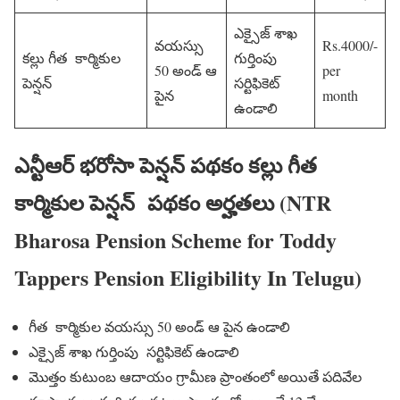
ఎక్సైజ్ శాఖ
వయస్సు
Rs.4000/-
కల్లు గీత కార్మికుల
గుర్తింపు
50 అండ్ ఆ
per
పెన్షన్
సర్టిఫికెట్
పైన
month
ఉండాలి
ఎన్టీఆర్ భరోసా పెన్షన్ పథకం కల్లు గీత
కార్మికుల పెన్షన్ పథకం అర్హతలు (NTR
Bharosa Pension Scheme for Toddy
Tappers Pension Eligibility In Telugu)
గీత కార్మికుల వయస్సు 50 అండ్ ఆ పైన ఉండాలి
ఎక్సైజ్ శాఖ గుర్తింపు సర్టిఫికెట్ ఉండాలి
మొత్తం కుటుంబ ఆదాయం గ్రామీణ ప్రాంతంలో అయితే పదివేల