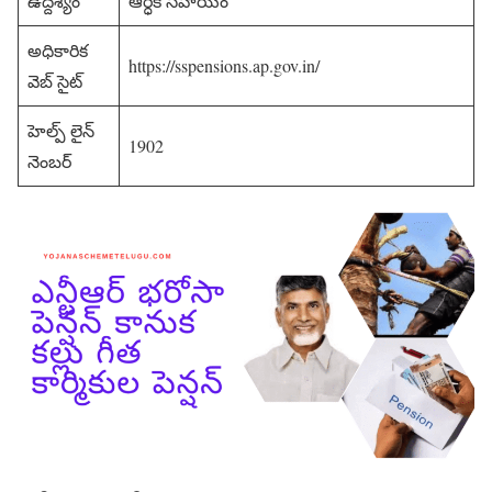
ఉద్దేశ్యం
ఆర్ధిక సహాయం
అధికారిక
https://sspensions.ap.gov.in/
వెబ్ సైట్
హెల్ప్ లైన్
1902
నెంబర్