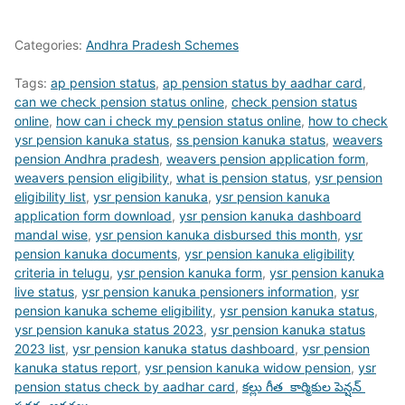
Categories:
Andhra Pradesh Schemes
Tags:
ap pension status
,
ap pension status by aadhar card
,
can we check pension status online
,
check pension status
online
,
how can i check my pension status online
,
how to check
ysr pension kanuka status
,
ss pension kanuka status
,
weavers
pension Andhra pradesh
,
weavers pension application form
,
weavers pension eligibility
,
what is pension status
,
ysr pension
eligibility list
,
ysr pension kanuka
,
ysr pension kanuka
application form download
,
ysr pension kanuka dashboard
mandal wise
,
ysr pension kanuka disbursed this month
,
ysr
pension kanuka documents
,
ysr pension kanuka eligibility
criteria in telugu
,
ysr pension kanuka form
,
ysr pension kanuka
live status
,
ysr pension kanuka pensioners information
,
ysr
pension kanuka scheme eligibility
,
ysr pension kanuka status
,
ysr pension kanuka status 2023
,
ysr pension kanuka status
2023 list
,
ysr pension kanuka status dashboard
,
ysr pension
kanuka status report
,
ysr pension kanuka widow pension
,
ysr
pension status check by aadhar card
,
కల్లు గీత కార్మికుల పెన్షన్