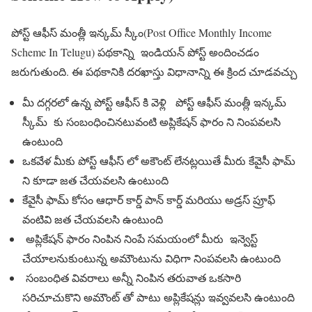
పోస్ట్ ఆఫీస్ మంత్లీ ఇన్కమ్ స్కీం(Post Office Monthly Income
Scheme In Telugu) పథకాన్ని ఇండియన్ పోస్ట్ అందించడం
జరుగుతుంది. ఈ పథకానికి దరఖాస్తు విధానాన్ని ఈ క్రింద చూడవచ్చు
మీ దగ్గరలో ఉన్న పోస్ట్ ఆఫీస్ కి వెళ్లి పోస్ట్ ఆఫీస్ మంత్లీ ఇన్కమ్
స్కీమ్ కు సంబంధించినటువంటి అప్లికేషన్ ఫారం ని నింపవలసి
ఉంటుంది
ఒకవేళ మీకు పోస్ట్ ఆఫీస్ లో అకౌంట్ లేనట్లయితే మీరు కేవైసీ ఫామ్
ని కూడా జత చేయవలసి ఉంటుంది
కేవైసీ ఫామ్ కోసం ఆధార్ కార్డ్ పాన్ కార్డ్ మరియు అడ్రస్ ప్రూఫ్
వంటివి జత చేయవలసి ఉంటుంది
అప్లికేషన్ ఫారం నింపిన నింపే సమయంలో మీరు ఇన్వెస్ట్
చేయాలనుకుంటున్న అమౌంటును విధిగా నింపవలసి ఉంటుంది
సంబంధిత వివరాలు అన్నీ నింపిన తరువాత ఒకసారి
సరిచూచుకొని అమౌంట్ తో పాటు అప్లికేషన్లు ఇవ్వవలసి ఉంటుంది