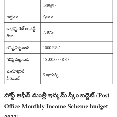
Telugu)
అర్హులు
ప్రజలు
ఇంట్రెస్ట్ రేట్ or వడ్డీ
7.40%
రేటు
కనిష్ట పెట్టుబడి
1000 RS /-
గరిష్ట పెట్టుబడి
15 ,00,000 RS /-
మెచ్యూరిటి
5 ఇయర్స్
పీరియడ్
పోస్ట్ ఆఫీస్ మంత్లీ ఇన్కమ్ స్కీం బడ్జెట్ (Post
Office Monthly Income Scheme budget
2023)