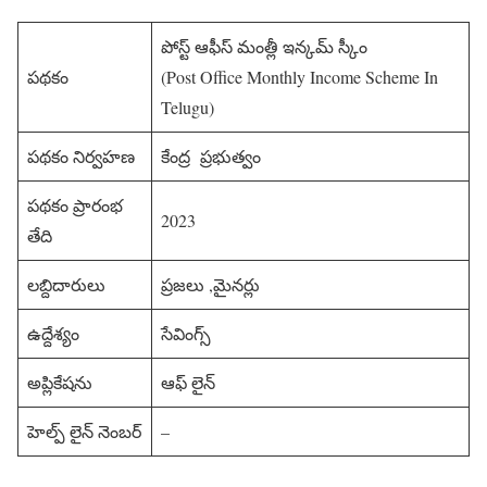
పోస్ట్ ఆఫీస్ మంత్లీ ఇన్కమ్ స్కీం
పథకం
(Post Office Monthly Income Scheme In
Telugu)
పథకం నిర్వహణ
కేంద్ర ప్రభుత్వం
పథకం ప్రారంభ
2023
తేది
లబ్దిదారులు
ప్రజలు ,మైనర్లు
ఉద్దేశ్యం
సేవింగ్స్
అప్లికేషను
ఆఫ్ లైన్
హెల్ప్ లైన్ నెంబర్
–