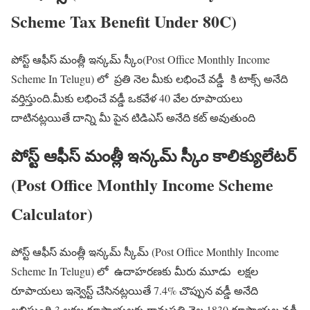
Scheme Tax Benefit Under 80C)
పోస్ట్ ఆఫీస్ మంత్లీ ఇన్కమ్ స్కీం(Post Office Monthly Income
Scheme In Telugu) లో ప్రతి నెల మీకు లభించే వడ్డీ కి టాక్స్ అనేది
వర్తిస్తుంది.మీకు లభించే వడ్డీ ఒకవేళ 40 వేల రూపాయలు
దాటినట్లయితే దాన్ని మీ పైన టిడిఎస్ అనేది కట్ అవుతుంది
పోస్ట్ ఆఫీస్ మంత్లీ ఇన్కమ్ స్కీం కాలిక్యులేటర్
(Post Office Monthly Income Scheme
Calculator)
పోస్ట్ ఆఫీస్ మంత్లీ ఇన్కమ్ స్కీమ్ (Post Office Monthly Income
Scheme In Telugu) లో ఉదాహరణకు మీరు మూడు లక్షల
రూపాయలు ఇన్వెస్ట్ చేసినట్లయితే 7.4% చొప్పున వడ్డీ అనేది
లభిస్తుంది 3 లక్షల రూపాయలకు గానుప్రతి నెల 1830 రూపాయల వడ్డీ