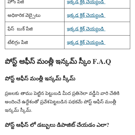
హోం పేజి
ఇక్కడ క్లిక్ చెయ్యండి
అధికారిక వెబ్సైటు
ఇక్కడ క్లిక్ చెయ్యండి
ఫేస్ బుక్ పేజి
ఇక్కడ క్లిక్ చెయ్యండి
టేలిగ్రం పేజి
ఇక్కడ క్లిక్ చెయ్యండి
పోస్ట్ ఆఫీస్ మంత్లీ ఇన్కమ్ స్కీం F.A.Q
పోస్ట్ ఆఫీస్ మంత్లీ ఇన్కమ్ స్కీమ్
ప్రజలకు తాము పెట్టిన పెట్టుబడి మీద ప్రతినెలా వడ్డీని వారి చేతికి
అందించే ఉద్దేశంతో ప్రవేశపెట్టబడిన పథకమే పోస్ట్ ఆఫీస్ మంత్లీ
ఇన్కమ్ స్కీమ్.
పోస్ట్ ఆఫీస్ లో డబ్బులు డిపాజిట్ చేయడం ఎలా?