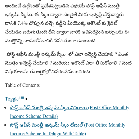
అందించే ఉద్దేశంతో ప్రవేశపెట్టబడిన పథకమే పోస్ట్ ఆఫీస్ మంత్లీ
ఇన్కమ్ స్కీమ్. ఈ స్కీం ద్వారా ఎంతైతే మీరు ఇన్వెస్ట్ చేస్తున్నారు
దానికి 7.4% చొప్పున వచ్చే వడ్డీని మీయొక్క అకౌంట్ కు క్రెడిట్
చేయడం జరుగుతుంది దీని ద్వారా వారికి అవసరమైన ఖర్చులకు ఈ
మొత్తాన్ని వాడుకోవడానికి సహాయంగా ఉంటుంది
పోస్ట్ ఆఫీస్ మంత్లీ ఇన్కమ్ స్కీం లో ఎలా ఇన్వెస్ట్ చేయాలి ? ఎంత
మొత్తం ఇన్వెస్ట్ చేయాలి ? మరియు అకౌంట్ ఎలా తీసుకోవాలి ? వంటి
విషయాలను ఈ ఆర్టికల్లో వివరించడం జరిగింది
Table of Contents
Toggle
పోస్ట్ ఆఫీస్ మంత్లీ ఇన్కమ్ స్కీం వివరాలు (Post Office Monthly
Income Scheme Details)
పోస్ట్ ఆఫీస్ మంత్లీ ఇన్కమ్ స్కీం టేబుల్ (Post Office Monthly
Income Scheme In Telugu With Table)