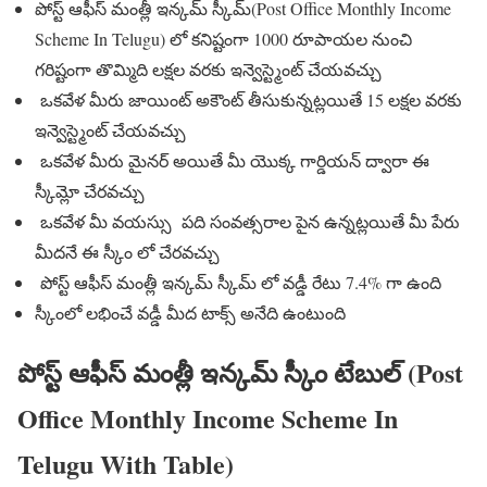
పోస్ట్ ఆఫీస్ మంత్లీ ఇన్కమ్ స్కీమ్(Post Office Monthly Income
Scheme In Telugu) లో కనిష్టంగా 1000 రూపాయల నుంచి
గరిష్టంగా తొమ్మిది లక్షల వరకు ఇన్వెస్ట్మెంట్ చేయవచ్చు
ఒకవేళ మీరు జాయింట్ అకౌంట్ తీసుకున్నట్లయితే 15 లక్షల వరకు
ఇన్వెస్ట్మెంట్ చేయవచ్చు
ఒకవేళ మీరు మైనర్ అయితే మీ యొక్క గార్డియన్ ద్వారా ఈ
స్కీమ్లో చేరవచ్చు
ఒకవేళ మీ వయస్సు పది సంవత్సరాల పైన ఉన్నట్లయితే మీ పేరు
మీదనే ఈ స్కీం లో చేరవచ్చు
పోస్ట్ ఆఫీస్ మంత్లీ ఇన్కమ్ స్కీమ్ లో వడ్డీ రేటు 7.4% గా ఉంది
స్కీంలో లభించే వడ్డీ మీద టాక్స్ అనేది ఉంటుంది
పోస్ట్ ఆఫీస్ మంత్లీ ఇన్కమ్ స్కీం టేబుల్ (Post
Office Monthly Income Scheme In
Telugu With Table)