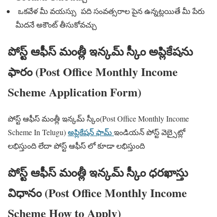
ఒకవేళ మీ వయస్సు పది సంవత్సరాల పైన ఉన్నట్లయితే మీ పేరు
మీదనే అకౌంట్ తీసుకోవచ్చు
పోస్ట్ ఆఫీస్ మంత్లీ ఇన్కమ్ స్కీం అప్లికేషను
ఫారం (Post Office Monthly Income
Scheme Application Form)
పోస్ట్ ఆఫీస్ మంత్లీ ఇన్కమ్ స్కీం(Post Office Monthly Income
Scheme In Telugu)
అప్లికేషన్ ఫామ్
ఇండియన్ పోస్ట్ వెబ్సైట్లో
లభిస్తుంది లేదా పోస్ట్ ఆఫీస్ లో కూడా లభిస్తుంది
పోస్ట్ ఆఫీస్ మంత్లీ ఇన్కమ్ స్కీం ధరఖాస్తు
విధానం (Post Office Monthly Income
Scheme How to Apply)