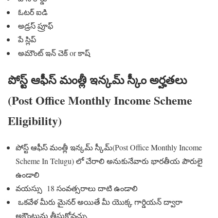
ఓటర్ ఐడి
అడ్రస్ ప్రూఫ్
పే స్లిప్
అమౌంట్ ఇన్ చెక్ or కాష్
పోస్ట్ ఆఫీస్ మంత్లీ ఇన్కమ్ స్కీం అర్హతలు
(Post Office Monthly Income Scheme
Eligibility)
పోస్ట్ ఆఫీస్ మంత్లీ ఇన్కమ్ స్కీమ్(Post Office Monthly Income
Scheme In Telugu) లో చేరాలి అనుకునేవారు భారతీయ పౌరులై
ఉండాలి
వయస్సు 18 సంవత్సరాలు దాటి ఉండాలి
ఒకవేళ మీరు మైనర్ అయితే మీ యొక్క గార్డియన్ ద్వారా
అకౌంటును తీసుకోవచ్చు