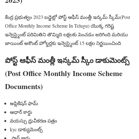
కేంద్ర ప్రభుత్వం 2023 బడ్జెట్లో పోస్ట్ ఆఫీస్ మంత్లీ ఇన్కమ్ స్కీమ్(Post
Office Monthly Income Scheme In Telugu) యొక్క గరిష్ట
ఇన్వెస్ట్మెంట్ పరిమితిని తొమ్మిది లక్షలకు పెంచడం జరిగింది మరియు
జాయింట్ అకౌంట్ హోల్డర్లకు ఇన్వెస్ట్మెంట్ 15 లక్షల నిర్ణయించింది
పోస్ట్ ఆఫీస్ మంత్లీ ఇన్కమ్ స్కీం డాకుమెంట్స్
(Post Office Monthly Income Scheme
Documents)
అప్లికేషన్ ఫామ్
ఆధార్ కార్డు
వయస్సు ధ్రువీకరణ పత్రం
kyc డాక్యుమెంట్స్
పాన్ కార్డు