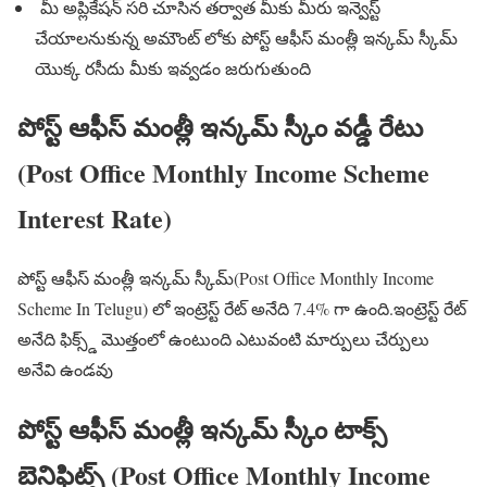
మీ అప్లికేషన్ సరి చూసిన తర్వాత మీకు మీరు ఇన్వెస్ట్
చేయాలనుకున్న అమౌంట్ లోకు పోస్ట్ ఆఫీస్ మంత్లీ ఇన్కమ్ స్కీమ్
యొక్క రసీదు మీకు ఇవ్వడం జరుగుతుంది
పోస్ట్ ఆఫీస్ మంత్లీ ఇన్కమ్ స్కీం వడ్డీ రేటు
(Post Office Monthly Income Scheme
Interest Rate)
పోస్ట్ ఆఫీస్ మంత్లీ ఇన్కమ్ స్కీమ్(Post Office Monthly Income
Scheme In Telugu) లో ఇంట్రెస్ట్ రేట్ అనేది 7.4% గా ఉంది.ఇంట్రెస్ట్ రేట్
అనేది ఫిక్స్డ్ మొత్తంలో ఉంటుంది ఎటువంటి మార్పులు చేర్పులు
అనేవి ఉండవు
పోస్ట్ ఆఫీస్ మంత్లీ ఇన్కమ్ స్కీం టాక్స్
బెనిఫిట్స్ (Post Office Monthly Income