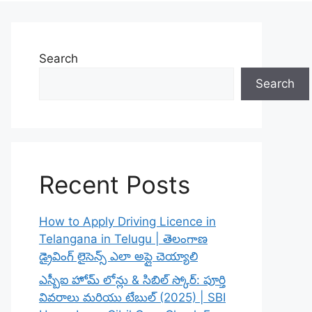
Search
Search
Recent Posts
How to Apply Driving Licence in
Telangana in Telugu | తెలంగాణ
డ్రైవింగ్ లైసెన్స్ ఎలా అప్లై చెయ్యాలి
ఎస్బీఐ హోమ్ లోన్లు & సిబిల్ స్కోర్: పూర్తి
వివరాలు మరియు టేబుల్ (2025) | SBI