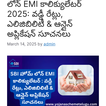
లోన్ EMI కాలిక్యులేటర్
2025: వడ్డీ రేట్లు,
ఎలిజిబిలిటీ & ఆన్లైన్
అప్లికేషన్ సూచనలు
March 14, 2025
by
admin