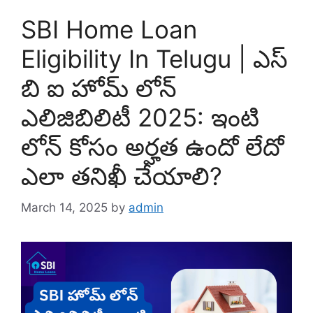
SBI Home Loan
Eligibility In Telugu | ఎస్
బి ఐ హోమ్ లోన్
ఎలిజిబిలిటీ 2025: ఇంటి
లోన్ కోసం అర్హత ఉందో లేదో
ఎలా తనిఖీ చేయాలి?
March 14, 2025
by
admin