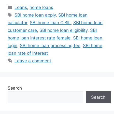
Categories
Loans
,
home loans
Tags
SBI home loan apply
,
SBI home loan
calculator
,
SBI home loan CIBIL
,
SBI home loan
customer care
,
SBI home loan eligibility
,
SBI
home loan interest rate female
,
SBI home loan
login
,
SBI home loan processing fee
,
SBI home
loan rate of interest
Leave a comment
Search
Search