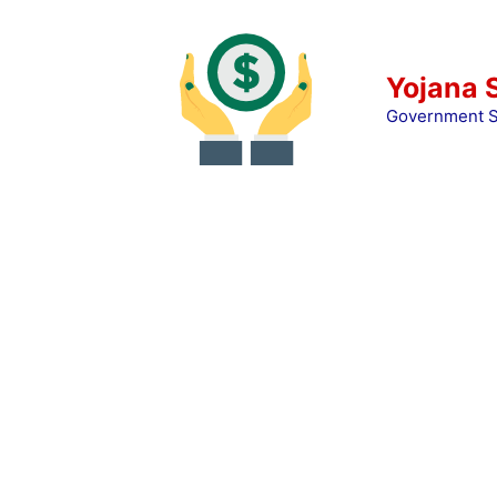
Skip
to
content
Yojana 
Government S