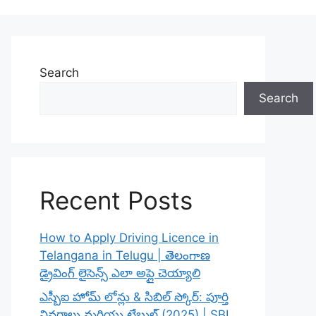
Search
Search
Recent Posts
How to Apply Driving Licence in
Telangana in Telugu | తెలంగాణ
డ్రైవింగ్ లైసెన్స్ ఎలా అప్లై చెయ్యాలి
ఎస్బీఐ హోమ్ లోన్లు & సిబిల్ స్కోర్: పూర్తి
వివరాలు మరియు టేబుల్ (2025) | SBI