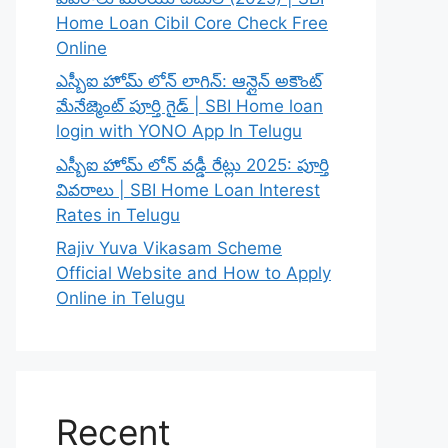
Home Loan Cibil Core Check Free
Online
ఎస్బీఐ హోమ్ లోన్ లాగిన్: ఆన్లైన్ అకౌంట్
మేనేజ్మెంట్ పూర్తి గైడ్ | SBI Home loan
login with YONO App In Telugu
ఎస్బీఐ హోమ్ లోన్ వడ్డీ రేట్లు 2025: పూర్తి
వివరాలు | SBI Home Loan Interest
Rates in Telugu
Rajiv Yuva Vikasam Scheme
Official Website and How to Apply
Online in Telugu
Recent