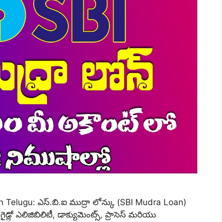
Telugu: ఎస్.బి.ఐ ముద్రా లోన్కు (SBI Mudra Loan)
గైడ్లో ఎలిజిబిలిటీ, డాక్యుమెంట్స్, ప్రాసెస్ మరియు