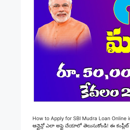
How to Apply for SBI Mudra Loan Online in 
ఆన్లైన్లో ఎలా అప్లై చేయాలో తెలుసుకోండి! ఈ కంప్లీట్ 