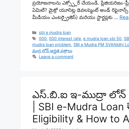
ప్రయోజనాలను ఎక్స్ప్లోర్ చేయండి. ప్లేజియరిజం-ఫ్ర
ఏమిటి? మైక్రో యూనిట్ల డెవలప్మెంట్ అండ్ రిఫైనాన
మీడియం ఎంటర్ప్రైజెస్) మరియు స్టార్టప్లకు …
Rea
Categories
sbi e mudra loan
Tags
000
,
000 interest rate
,
e mudra loan sbi 50
,
SB
mudra loan problem
,
SBI e Mudra PM SVANidhi L
ముద్ర లోన్ అర్హత పత్రాలు
Leave a comment
ఎస్.బి.ఐ ఇ-ముద్రా లోన్ ₹
| SBI e-Mudra Loan 
Eligibility & How to 