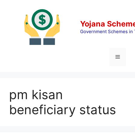
Skip
to
content
Yojana Scheme
Government Schemes in 
Menu
pm kisan
beneficiary status