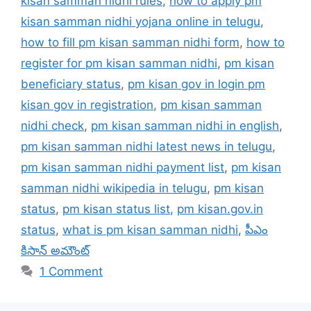
kisan samman nidhi rules
,
how to apply pm
kisan samman nidhi yojana online in telugu
,
how to fill pm kisan samman nidhi form
,
how to
register for pm kisan samman nidhi
,
pm kisan
beneficiary status
,
pm kisan gov in login pm
kisan gov in registration
,
pm kisan samman
nidhi check
,
pm kisan samman nidhi in english
,
pm kisan samman nidhi latest news in telugu
,
pm kisan samman nidhi payment list
,
pm kisan
samman nidhi wikipedia in telugu
,
pm kisan
status
,
pm kisan status list
,
pm kisan.gov.in
status
,
what is pm kisan samman nidhi
,
పీఎం
కిసాన్ అమౌంట్
1 Comment