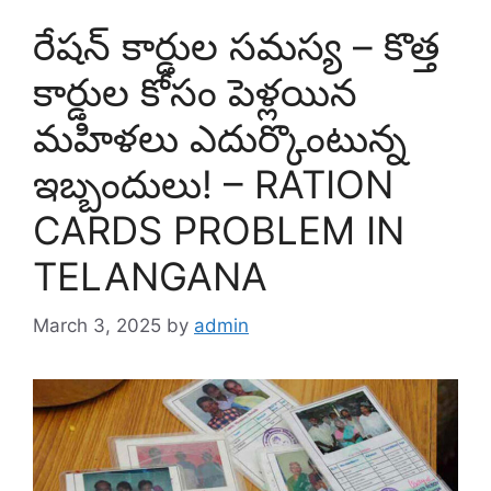
రేషన్ కార్డుల సమస్య – కొత్త
కార్డుల కోసం పెళ్లయిన
మహిళలు ఎదుర్కొంటున్న
ఇబ్బందులు! – RATION
CARDS PROBLEM IN
TELANGANA
March 3, 2025
by
admin