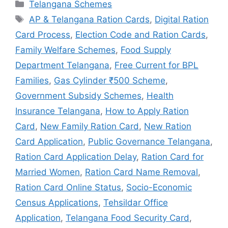
Categories
Telangana Schemes
Tags
AP & Telangana Ration Cards
,
Digital Ration
Card Process
,
Election Code and Ration Cards
,
Family Welfare Schemes
,
Food Supply
Department Telangana
,
Free Current for BPL
Families
,
Gas Cylinder ₹500 Scheme
,
Government Subsidy Schemes
,
Health
Insurance Telangana
,
How to Apply Ration
Card
,
New Family Ration Card
,
New Ration
Card Application
,
Public Governance Telangana
,
Ration Card Application Delay
,
Ration Card for
Married Women
,
Ration Card Name Removal
,
Ration Card Online Status
,
Socio-Economic
Census Applications
,
Tehsildar Office
Application
,
Telangana Food Security Card
,