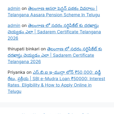
admin
on
తెలంగాణ ఆసరా పెన్షన్ పథకం వివరాలు |
Telangana Aasara Pension Scheme In Telugu
admin
on
తెలంగాణ లో సదరం సర్టిఫికేట్ కు దరఖాస్తు
చెయ్యడం ఎలా | Sadarem Certificate Telangana
2026
thirupati binkari
on
తెలంగాణ లో సదరం సర్టిఫికేట్ కు
దరఖాస్తు చెయ్యడం ఎలా | Sadarem Certificate
Telangana 2026
Priyanka
on
ఎస్.బి.ఐ ఇ-ముద్రా లోన్ ₹50,000: వడ్డీ
రేటు, ప్రక్రియ | SBI e-Mudra Loan ₹50000: Interest
Rates, Eligibility & How to Apply Online in
Telugu