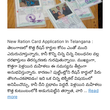
New Ration Card Application In Telangana :
తెలంగాణలో కొత్త రేషన్ కార్డుల కోసం ఎంతో మంది
ఎదురుచూస్తున్నారు, కానీ కొన్ని చిన్న చిన్న నిబంధనల వల్ల
దరఖాస్తులు తిరస్కరణకు గురవుతున్నాయి. ముఖ్యంగా,
కొత్తగా పెళ్లయిన మహిళలు ఈ సమస్యను తీవ్రంగా
అనుభవిస్తున్నారు. కారణం? పుట్టింట్లోని రేషన్ కార్డులో పేరు
తొలగించకపోవడం! ఇది ఒక చిన్న టెక్నికల్ విషయంలో
అనిపించొచ్చు, కానీ దీని ప్రభావం పెద్దదే. పెళ్లయిన మహిళలు
కొత్త కుటుంబంలోకి అడుగుపెట్టిన తర్వాత, వారి …
Read
more