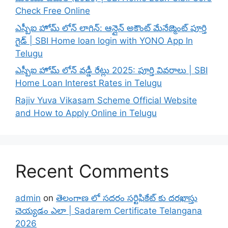
Check Free Online
ఎస్బీఐ హోమ్ లోన్ లాగిన్: ఆన్లైన్ అకౌంట్ మేనేజ్మెంట్ పూర్తి
గైడ్ | SBI Home loan login with YONO App In
Telugu
ఎస్బీఐ హోమ్ లోన్ వడ్డీ రేట్లు 2025: పూర్తి వివరాలు | SBI
Home Loan Interest Rates in Telugu
Rajiv Yuva Vikasam Scheme Official Website
and How to Apply Online in Telugu
Recent Comments
admin
on
తెలంగాణ లో సదరం సర్టిఫికేట్ కు దరఖాస్తు
చెయ్యడం ఎలా | Sadarem Certificate Telangana
2026