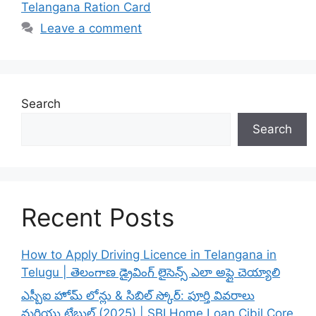
Telangana Ration Card
Leave a comment
Search
Search
Recent Posts
How to Apply Driving Licence in Telangana in
Telugu | తెలంగాణ డ్రైవింగ్ లైసెన్స్ ఎలా అప్లై చెయ్యాలి
ఎస్బీఐ హోమ్ లోన్లు & సిబిల్ స్కోర్: పూర్తి వివరాలు
మరియు టేబుల్ (2025) | SBI Home Loan Cibil Core