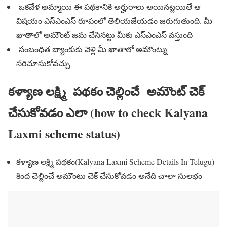
ఒకవేళ అమ్మాయి ఈ పథకానికి అర్హురాలు అయినట్లయితే ఆ
విషయం ఎస్ఎంఎస్ రూపంలో తెలియజేయడం జరుగుతుంది. మీ
ఖాతాలో అమౌంట్ జమ చేసినట్టు మీకు ఎస్ఎంఎస్ వస్తుంది
సంబంధిత బ్యాంకుకు వెళ్లి మీ ఖాతాలో అమౌంట్ను
సరిచూసుకోవచ్చు
కళ్యాణ లక్ష్మి పథకం చెల్లించే అమౌంట్ చెక్
చేసుకోవడం ఎలా (how to check Kalyana
Laxmi scheme status)
కళ్యాణ లక్ష్మి పథకం(Kalyana Laxmi Scheme Details In Telugu)
కింద చెల్లించే అమౌంటు చెక్ చేసుకోవడం అనేది చాలా సులభం