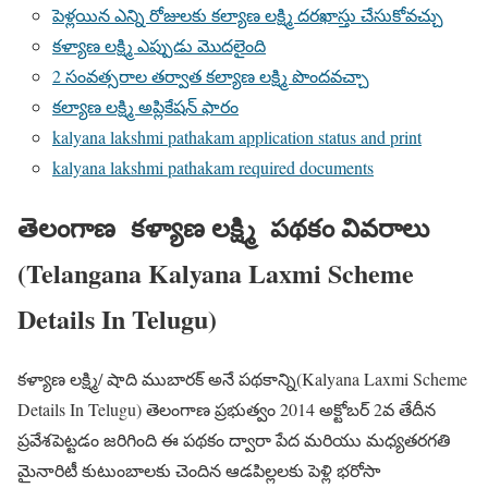
పెళ్లయిన ఎన్ని రోజులకు కల్యాణ లక్ష్మి దరఖాస్తు చేసుకోవచ్చు
కళ్యాణ లక్ష్మి ఎప్పుడు మొదలైంది
2 సంవత్సరాల తర్వాత కల్యాణ లక్ష్మి పొందవచ్చా
కల్యాణ లక్ష్మి అప్లికేషన్ ఫారం
kalyana lakshmi pathakam application status and print
kalyana lakshmi pathakam required documents
తెలంగాణ కళ్యాణ లక్ష్మి పథకం వివరాలు
(Telangana Kalyana Laxmi Scheme
Details In Telugu)
కళ్యాణ లక్ష్మి/ షాది ముబారక్ అనే పథకాన్ని(Kalyana Laxmi Scheme
Details In Telugu) తెలంగాణ ప్రభుత్వం 2014 అక్టోబర్ 2వ తేదీన
ప్రవేశపెట్టడం జరిగింది ఈ పథకం ద్వారా పేద మరియు మధ్యతరగతి
మైనారిటీ కుటుంబాలకు చెందిన ఆడపిల్లలకు పెళ్లి భరోసా