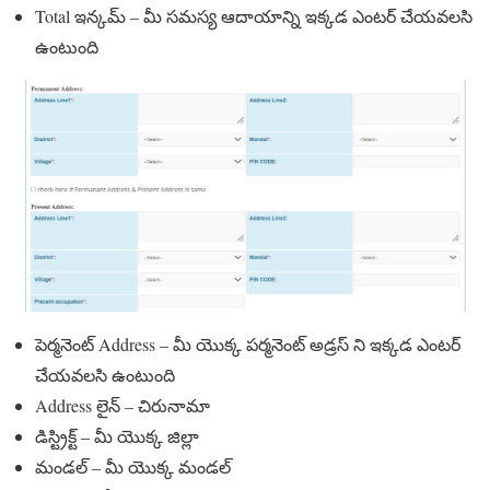
Total ఇన్కమ్ – మీ సమస్య ఆదాయాన్ని ఇక్కడ ఎంటర్ చేయవలసి
ఉంటుంది
పెర్మనెంట్ Address – మీ యొక్క పర్మనెంట్ అడ్రస్ ని ఇక్కడ ఎంటర్
చేయవలసి ఉంటుంది
Address లైన్ – చిరునామా
డిస్ట్రిక్ట్ – మీ యొక్క జిల్లా
మండల్ – మీ యొక్క మండల్