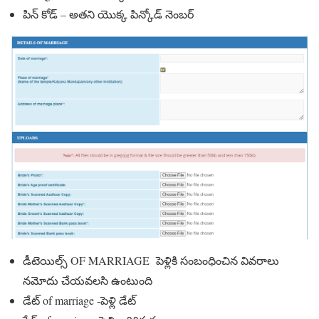
పిన్ కోడ్ – అతని యొక్క పిన్కోడ్ నెంబర్
డీటెయిల్స్ OF MARRIAGE పెళ్లికి సంబంధించిన వివరాలు
నమోదు చేయవలసి ఉంటుంది
డేట్ of marriage -పెళ్లి డేట్