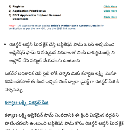
రిజిస్టర్ ఆప్షన్ మీద క్లిక్ చేస్తే అప్లికేషన్ ఫామ్ ఓపెన్ అవుతుంది
అప్లికేషన్ ఫామ్ ని సరియైన వివరాలతో నింపి డాక్యుమెంట్స్ ని
అప్లోడ్ చేసి సబ్మిట్ చేయవలసి ఉంటుంది
ఒకవేళ అధికారిక వెబ్ సైట్ లోకి వెళ్ళిన మీకు కళ్యాణ లక్ష్మి మెనూ
కనిపించకపోతే ఈ కింద ఇచ్చిన లింక్ ద్వారా డైరెక్ట్ గా రిజిస్టర్ పేజి కి
వెళ్ళవచ్చు
కళ్యాణ లక్ష్మి రిజిస్టర్ పేజి
కళ్యాణ లక్ష్మి అప్లికేషన్ ఫామ్ నింపడానికి ఈ క్రింది విధమైన పద్ధతిని
పాటించవలసి ఉంటుంది అప్లికేషన్ ఫామ్ కోసం రిజిస్టర్ ఆప్షన్ మీద క్లిక్