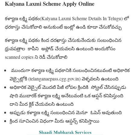
Kalyana Laxmi Scheme Apply Online
కళ్యాణ లక్ష్మి పథకం(Kalyana Laxmi Scheme Details In Telugu) లో
ధరకాస్తు చేసుకోవాలి అనుకుంటే ఇంట్లో ఉండి కూడా చేసుకోవచ్చు
కళ్యాణ లక్ష్మి పథకం కింద దరఖాస్తు చేసుకునేందుకు సంబంధించిన
ధ్రువపత్రాల కాపీని అప్లోడ్ చేయవలసి ఉంటుంది అందుకోసం
scanned copies ని రెడీ చేసుకోవాలి
ముందుగా కళ్యాణ లక్ష్మి పథకానికి సంబంధించినటువంటి అధికారిక
వెబ్సైట్లోకి (telanganaepass.cgg.gov.in) వెళ్ళవలసి ఉంటుంది
అధికారిక వెబ్సైట్ మొదటి పేజీ లోపల క్రిందికి స్క్రోల్ చేసినప్పుడు
షాది ముబారక్ కళ్యాణ లక్ష్మి అనేటువంటి ఒక ఆప్షన్ కనిపిస్తుంది
దాని మీద క్లిక్ చేయవలసి ఉంటుంది
అప్పుడు కళ్యాణ లక్ష్మి సంబంధించిన మెనూ ఓపెన్ అవుతుంది
క్రింద సూచించిన విధంగా మీరు ఆప్షన్స్ కనిపిస్తాయి