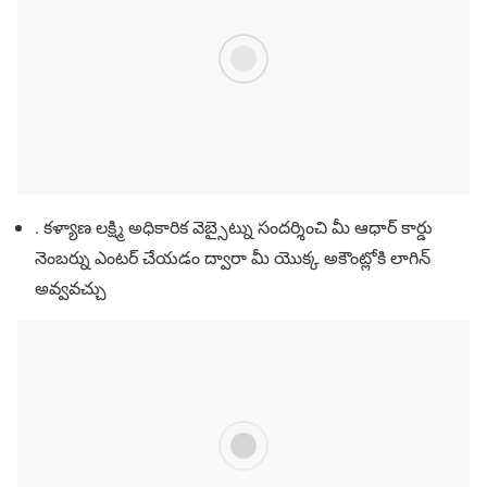
. కళ్యాణ లక్ష్మి అధికారిక వెబ్సైట్ను సందర్శించి మీ ఆధార్ కార్డు
నెంబర్ను ఎంటర్ చేయడం ద్వారా మీ యొక్క అకౌంట్లోకి లాగిన్
అవ్వవచ్చు