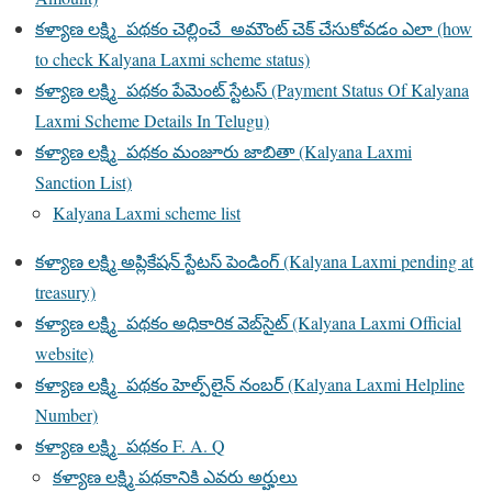
కళ్యాణ లక్ష్మి పథకం చెల్లించే అమౌంట్ చెక్ చేసుకోవడం ఎలా (how
to check Kalyana Laxmi scheme status)
కళ్యాణ లక్ష్మి పథకం పేమెంట్ స్టేటస్ (Payment Status Of Kalyana
Laxmi Scheme Details In Telugu)
కళ్యాణ లక్ష్మి పథకం మంజూరు జాబితా (Kalyana Laxmi
Sanction List)
Kalyana Laxmi scheme list
కళ్యాణ లక్ష్మి అప్లికేషన్ స్టేటస్ పెండింగ్ (Kalyana Laxmi pending at
treasury)
కళ్యాణ లక్ష్మి పథకం అధికారిక వెబ్‌సైట్ (Kalyana Laxmi Official
website)
కళ్యాణ లక్ష్మి పథకం హెల్ప్‌లైన్ నంబర్ (Kalyana Laxmi Helpline
Number)
కళ్యాణ లక్ష్మి పథకం F. A. Q
కళ్యాణ లక్ష్మి పథకానికి ఎవరు అర్హులు