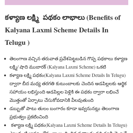
కళ్యాణ లక్ష్మి పథకం లాభాలు (Benefits of
Kalyana Laxmi Scheme Details In
Telugu )
తెలంగాణ వచ్చిన తరువాత ప్రవేశపెట్టబడిన గొప్ప పథకాలు కళ్యాణ
లక్ష్మి/ షాది ముబారక్ (Kalyana Laxmi Scheme) ఒకటి
కళ్యాణ లక్ష్మి పథకం(Kalyana Laxmi Scheme Details In Telugu)
ద్వారా బీద మధ్య తరగతి కుటుంబాలకు చెందిన ఆడపిల్లలకు ఆర్థిక
సహాయం లభిస్తుంది ఆడపిల్లల పెళ్లికి ఈ పథకం ద్వారా లభించే
మొత్తంతో ఏర్పాటు చేసుకోవడానికి వీలవుతుంది
డబ్బుతో పాటు తులం బంగారం కూడా ఇవ్వనునట్లు తెలంగాణ
ప్రభుత్వం ప్రకటించింది
కళ్యాణ లక్ష్మి పథకం(Kalyana Laxmi Scheme Details In Telugu)