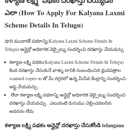
కళ్యాణ లక్ష్మి పథకం దరఖాస్తు చెయ్యడం
ఎలా (How To Apply For Kalyana Laxmi
Scheme Details In Telugu)
షాది ముబారక్ పథకాన్ని(Kalyana Laxmi Scheme Details In
Telugu) ఆన్లైన్లో అధికారిక వెబ్సైట్ను సందర్శించి దరఖాస్తు చేయవచ్చు
కళ్యాణ లక్ష్మి పథకం(Kalyana Laxmi Scheme Details In Telugu)
కింద దరఖాస్తు చేసుకునే వాళ్ళు దానికి సంబంధించిన ధ్రువపత్రాల
scanned copies ల తో మీ దగ్గరలో ఉన్న మీసేవ కేంద్రాన్ని సందర్శించి
అప్లై చేయవచ్చు .
లేదా కళ్యాణ లక్ష్మి పథకాన్ని ఆన్లైన్లో అధికారిక వెబ్సైట్ను సందర్శించి
దరఖాస్తు చేయవచ్చు . ఎటువంటి రుసుము చెల్లించవలసిన
అవసరం లేదు
కళ్యాణ లక్ష్మి పథకం ఆన్లైన్లో దరఖాస్తు చేసుకోండి telangana