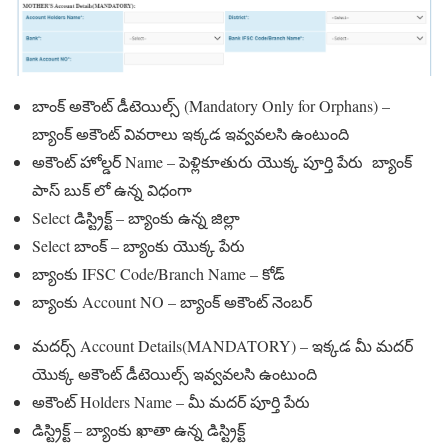
బాంక్ అకౌంట్ డీటెయిల్స్ (Mandatory Only for Orphans) –
బ్యాంక్ అకౌంట్ వివరాలు ఇక్కడ ఇవ్వవలసి ఉంటుంది
అకౌంట్ హోల్డర్ Name – పెళ్లికూతురు యొక్క పూర్తి పేరు బ్యాంక్
పాస్ బుక్ లో ఉన్న విధంగా
Select డిస్ట్రిక్ట్ – బ్యాంకు ఉన్న జిల్లా
Select బాంక్ – బ్యాంకు యొక్క పేరు
బ్యాంకు IFSC Code/Branch Name – కోడ్
బ్యాంకు Account NO – బ్యాంక్ అకౌంట్ నెంబర్
మదర్స్ Account Details(MANDATORY) – ఇక్కడ మీ మదర్
యొక్క అకౌంట్ డీటెయిల్స్ ఇవ్వవలసి ఉంటుంది
అకౌంట్ Holders Name – మీ మదర్ పూర్తి పేరు
డిస్ట్రిక్ట్ – బ్యాంకు ఖాతా ఉన్న డిస్ట్రిక్ట్