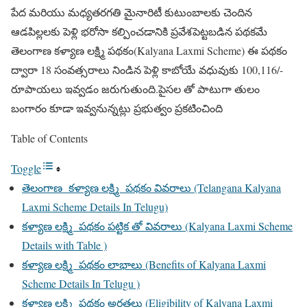
పేద మరియు మధ్యతరగతి మైనారిటీ కుటుంబాలకు చెందిన
ఆడపిల్లలకు పెళ్లి భరోసా కల్పించడానికి ప్రవేశపెట్టబడిన పథకమే
తెలంగాణ కళ్యాణ లక్ష్మి పథకం(Kalyana Laxmi Scheme) ఈ పథకం
ద్వారా 18 సంవత్సరాలు నిండిన పెళ్లి కాబోయే వధువుకు 100,116/-
రూపాయలు ఇవ్వడం జరుగుతుంది.పైసల తో పాటుగా తులం
బంగారం కూడా ఇవ్వనున్నట్లు ప్రభుత్వం ప్రకటించింది
Table of Contents
Toggle
తెలంగాణ కళ్యాణ లక్ష్మి పథకం వివరాలు (Telangana Kalyana
Laxmi Scheme Details In Telugu)
కళ్యాణ లక్ష్మి పథకం పట్టిక తో వివరాలు (Kalyana Laxmi Scheme
Details with Table )
కళ్యాణ లక్ష్మి పథకం లాభాలు (Benefits of Kalyana Laxmi
Scheme Details In Telugu )
కళ్యాణ లక్ష్మి పథకం అర్హతలు (Eligibility of Kalyana Laxmi