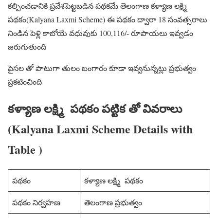
కల్పించడానికి ప్రవేశపెట్టబడిన పథకమే తెలంగాణ కళ్యాణ లక్ష్మి
పథకం(Kalyana Laxmi Scheme) ఈ పథకం ద్వారా 18 సంవత్సరాలు
నిండిన పెళ్లి కాబోయే వధువుకు 100,116/- రూపాయలు ఇవ్వడం
జరుగుతుంది
పైసల తో పాటుగా తులం బంగారం కూడా ఇవ్వనున్నట్లు ప్రభుత్వం
ప్రకటించింది
కళ్యాణ లక్ష్మి పథకం పట్టిక తో వివరాలు
(Kalyana Laxmi Scheme Details with
Table )
పథకం
కళ్యాణ లక్ష్మి పథకం
పథకం నిర్వహణ
తెలంగాణ ప్రభుత్వం