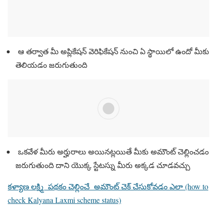
ఆ తర్వాత మీ అప్లికేషన్ వెరిఫికేషన్ నుంచి ఏ స్థాయిలో ఉందో మీకు
తెలియడం జరుగుతుంది
ఒకవేళ మీరు అర్హురాలు అయినట్లయితే మీకు అమౌంట్ చెల్లించడం
జరుగుతుంది దాని యొక్క స్టేటస్ను మీరు అక్కడ చూడవచ్చు
కళ్యాణ లక్ష్మి పథకం చెల్లించే అమౌంట్ చెక్ చేసుకోవడం ఎలా (how to
check Kalyana Laxmi scheme status)