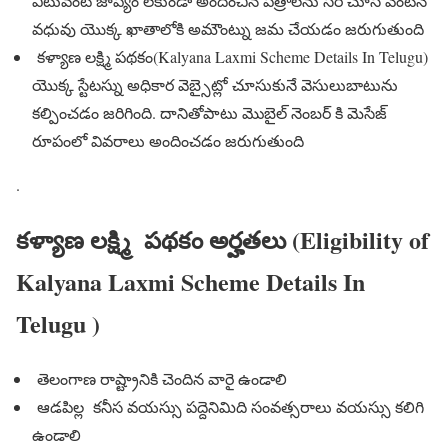
ఎటువంటి జాప్యం లేకుండా అందించిన పత్రాలను సరి చూసి వెంటనే
వధువు యొక్క ఖాతాలోకి అమౌంట్ను జమ చేయడం జరుగుతుంది
కళ్యాణ లక్ష్మి పథకం(Kalyana Laxmi Scheme Details In Telugu)
యొక్క స్టేటస్ను అధికార వెబ్సైట్లో చూసుకునే వెసులుబాటును
కల్పించడం జరిగింది. దానితోపాటు మొబైల్ నెంబర్ కి మెసేజ్
రూపంలో వివరాలు అందించడం జరుగుతుంది
.
కళ్యాణ లక్ష్మి పథకం అర్హతలు (Eligibility of
Kalyana Laxmi Scheme Details In
Telugu )
తెలంగాణ రాష్ట్రానికి చెందిన వారై ఉండాలి
ఆడపిల్ల కనీస వయస్సు పద్దెనిమిది సంవత్సరాలు వయస్సు కలిగి
ఉండాలి