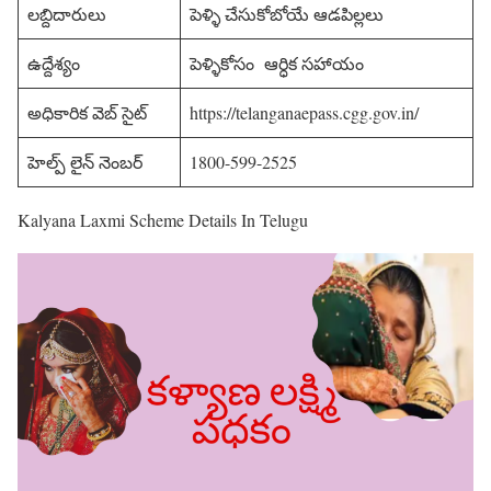
లబ్దిదారులు
పెళ్ళి చేసుకోబోయే ఆడపిల్లలు
ఉద్దేశ్యం
పెళ్ళికోసం ఆర్ధిక సహాయం
అధికారిక వెబ్ సైట్
https://telanganaepass.cgg.gov.in/
హెల్ప్ లైన్ నెంబర్
1800-599-2525
Kalyana Laxmi Scheme Details In Telugu