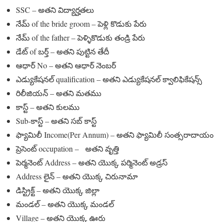
SSC – అతని విద్యార్హతలు
నేమ్ of the bride groom – పెళ్లి కొడుకు పేరు
నేమ్ of the father – పెళ్ళికొడుకు తండ్రి పేరు
డేట్ of బర్త్ – అతని పుట్టిన తేదీ
ఆధార్ No – అతని ఆధార్ నెంబర్
ఎడ్యుకేషనల్ qualification – అతని ఎడ్యుకేషనల్ క్వాలిఫికేషన్స్
రిలీజియన్ – అతని మతము
కాస్ట్ – అతని కులము
Sub-కాస్ట్ – అతని సబ్ కాస్ట్
ఫ్యామిలీ Income(Per Annum) – అతని ఫ్యామిలీ సంత్సరాదాయం
ప్రెసెంట్ occupation – అతని వృత్తి
పెర్మనెంట్ Address – అతని యొక్క పర్మినెంట్ అడ్రస్
Address లైన్ – అతని యొక్క చిరునామా
డిస్ట్రిక్ట్ – అతని యొక్క జిల్లా
మండల్ – అతని యొక్క మండల్
Village – అతని యొక్క ఊరు