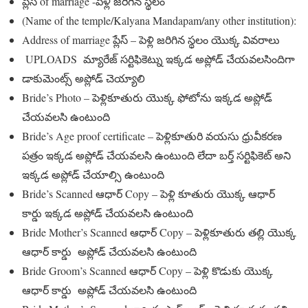
ప్లేస్ of marriage -పెళ్లి జరిగిన స్థలం
(Name of the temple/Kalyana Mandapam/any other institution):
Address of marriage ప్లేస్ – పెళ్లి జరిగిన స్థలం యొక్క వివరాలు
UPLOADS మ్యారేజ్ సర్టిఫికెట్ను ఇక్కడ అప్లోడ్ చేయవలసిందిగా
డాకుమెంట్స్ అప్లోడ్ చెయ్యాలి
Bride’s Photo – పెళ్లికూతురు యొక్క ఫోటోను ఇక్కడ అప్లోడ్
చేయవలసి ఉంటుంది
Bride’s Age proof certificate – పెళ్లికూతురి వయసు ధ్రువీకరణ
పత్రం ఇక్కడ అప్లోడ్ చేయవలసి ఉంటుంది లేదా బర్త్ సర్టిఫికెట్ అని
ఇక్కడ అప్లోడ్ చేయాల్సి ఉంటుంది
Bride’s Scanned ఆధార్ Copy – పెళ్లి కూతురు యొక్క ఆధార్
కార్డు ఇక్కడ అప్లోడ్ చేయవలసి ఉంటుంది
Bride Mother’s Scanned ఆధార్ Copy – పెళ్లికూతురు తల్లి యొక్క
ఆధార్ కార్డు అప్లోడ్ చేయవలసి ఉంటుంది
Bride Groom’s Scanned ఆధార్ Copy – పెళ్లి కొడుకు యొక్క
ఆధార్ కార్డు అప్లోడ్ చేయవలసి ఉంటుంది