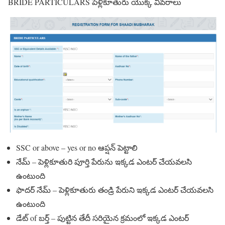
BRIDE PARTICULARS పెళ్లికూతురు యొక్క వివరాలు
SSC or above – yes or no ఆప్షన్ పెట్టాలి
నేమ్ – పెళ్లికూతురి పూర్తి పేరును ఇక్కడ ఎంటర్ చేయవలసి
ఉంటుంది
ఫాదర్ నేమ్ – పెళ్లికూతురు తండ్రి పేరుని ఇక్కడ ఎంటర్ చేయవలసి
ఉంటుంది
డేట్ of బర్త్ – పుట్టిన తేదీ సరియైన క్రమంలో ఇక్కడ ఎంటర్