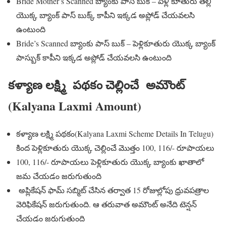
Bride Mother’s Scanned బ్యాంకు పాస్ బుక్ – పెళ్లి కూతురు తల్లి
యొక్క బ్యాంక్ పాస్ బుక్క్ కాపీని ఇక్కడ అప్లోడ్ చేయవలసి
ఉంటుంది
Bride’s Scanned బ్యాంకు పాస్ బుక్ – పెళ్లికూతురు యొక్క బ్యాంక్
పాస్బుక్ కాపీని ఇక్కడ అప్లోడ్ చేయవలసి ఉంటుంది
కళ్యాణ లక్ష్మి పథకం చెల్లించే అమౌంట్
(Kalyana Laxmi Amount)
కళ్యాణ లక్ష్మి పథకం(Kalyana Laxmi Scheme Details In Telugu)
కింద పెళ్లికూతురు యొక్క చెల్లించే మొత్తం 100, 116/- రూపాయలు
100, 116/- రూపాయలు పెళ్లికూతురు యొక్క బ్యాంకు ఖాతాలో
జమ చేయడం జరుగుతుంది
అప్లికేషన్ ఫామ్ సబ్మిట్ చేసిన తర్వాత 15 రోజుల్లోపు ధ్రువపత్రాల
వెరిఫికేషన్ జరుగుతుంది. ఆ తరువాత అమౌంట్ అనేది టెన్షన్
చేయడం జరుగుతుంది