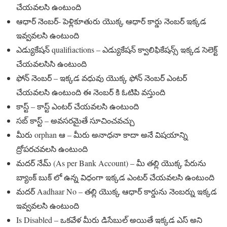
చేయవలసి ఉంటుంది
ఆధార్ నెంబర్- పెళ్లికూతురు యొక్క ఆధార్ కార్డు నెంబర్ ఇక్కడ
ఇవ్వవలసి ఉంటుంది
ఎడ్యుకేషన్ qualifiactions – ఎడ్యుకేషన్ క్వాలిఫికేషన్స్ ఇక్కడ సెలెక్ట్
చేయవలసిసి ఉంటుంది
ఫోన్ నెంబర్ – ఇక్కడ వధువు యొక్క ఫోన్ నెంబర్ ఎంటర్
చేయవలసి ఉంటుంది ఈ నెంబర్ కి ఓటిపి వస్తుంది
కాస్ట్ – కాస్ట్ ఎంటర్ చేయవలసి ఉంటుంది
సబ్ కాస్ట్ – అవసరమైతే సూచించవచ్చు
మీరు orphan ఆ – మీరు అనాధనా కాదా అనే విషయాన్ని
ద్రోపరచవలసి ఉంటుంది
మదర్ నేమ్ (As per Bank Account) – మీ తల్లి యొక్క పేరును
బ్యాంక్ బుక్ లో ఉన్న విధంగా ఇక్కడ ఎంటర్ చేయవలసి ఉంటుంది
మదర్ Aadhaar No – తల్లి యొక్క ఆధార్ కార్డును నెంబర్ను ఇక్కడ
ఇవ్వవలసి ఉంటుంది
Is Disabled – ఒకవేళ మీరు డిసేబుల్ అయితే ఇక్కడ ఎస్ అని