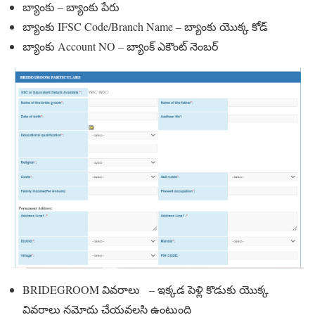
బ్యాంకు – బ్యాంకు పేరు
బ్యాంకు IFSC Code/Branch Name – బ్యాంకు యొక్క కోడ్
బ్యాంకు Account NO – బ్యాంక్ ఎకౌంట్ నెంబర్
BRIDEGROOM వివరాలు – ఇక్కడ పెళ్లి కొడుకు యొక్క
వివరాలు నమోదు చేయవలసి ఉంటుంది