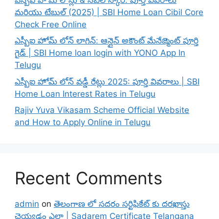
మరియు టేబుల్ (2025) | SBI Home Loan Cibil Core
Check Free Online
ఎస్బీఐ హోమ్ లోన్ లాగిన్: ఆన్లైన్ అకౌంట్ మేనేజ్మెంట్ పూర్తి
గైడ్ | SBI Home loan login with YONO App In
Telugu
ఎస్బీఐ హోమ్ లోన్ వడ్డీ రేట్లు 2025: పూర్తి వివరాలు | SBI
Home Loan Interest Rates in Telugu
Rajiv Yuva Vikasam Scheme Official Website
and How to Apply Online in Telugu
Recent Comments
admin
on
తెలంగాణ లో సదరం సర్టిఫికేట్ కు దరఖాస్తు
చెయ్యడం ఎలా | Sadarem Certificate Telangana