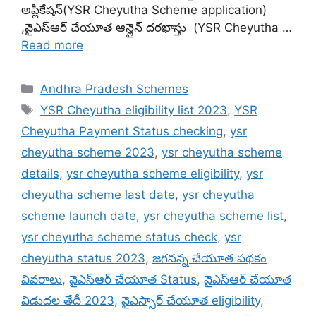
అప్లికేషన్(YSR Cheyutha Scheme application)
,వైఎస్ఆర్ చేయూత ఆన్లైన్ దరఖాస్తు (YSR Cheyutha …
Read more
Categories
Andhra Pradesh Schemes
Tags
YSR Cheyutha eligibility list 2023
,
YSR
Cheyutha Payment Status checking
,
ysr
cheyutha scheme 2023
,
ysr cheyutha scheme
details
,
ysr cheyutha scheme eligibility
,
ysr
cheyutha scheme last date
,
ysr cheyutha
scheme launch date
,
ysr cheyutha scheme list
,
ysr cheyutha scheme status check
,
ysr
cheyutha status 2023
,
జగనన్న చేయూత పథకం
వివరాలు
,
వైఎస్ఆర్ చేయూత Status
,
వైఎస్ఆర్ చేయూత
విడుదల తేదీ 2023
,
వైఎస్సార్ చేయూత eligibility
,