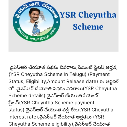
వైఎస్ఆర్ చేయూత పథకం వివరాలు,పేమెంట్ స్టేటస్,అర్హత,
(YSR Cheyutha Scheme In Telugu) (Payment
Status, Eligibility,Amount Release date) ఈ ఆర్టికల్
లో వైఎస్ఆర్ చేయూత పథకం వివరాలు(YSR Cheyutha
Scheme details),వైఎస్ఆర్ చేయూత పేమెంట్
స్టేటస్(YSR Cheyutha Scheme payment
status),వైఎస్ఆర్ చేయూత వడ్డీ రేటు(YSR Cheyutha
interest rate),వైఎస్ఆర్ చేయూత అర్హతలు (YSR
Cheyutha Scheme eligibility),వైఎస్ఆర్ చేయూత