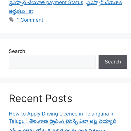
వైఎస్సార్ చేయూత payment Status
,
వైఎస్సార్ చేయూత
అర్హతలు list
1 Comment
Search
Search
Recent Posts
How to Apply Driving Licence in Telangana in
Telugu | తెలంగాణ డ్రైవింగ్ లైసెన్స్ ఎలా అప్లై చెయ్యాలి
ఎస్బీఐ హోమ్ లోన్లు & సిబిల్ స్కోర్: పూర్తి వివరాలు