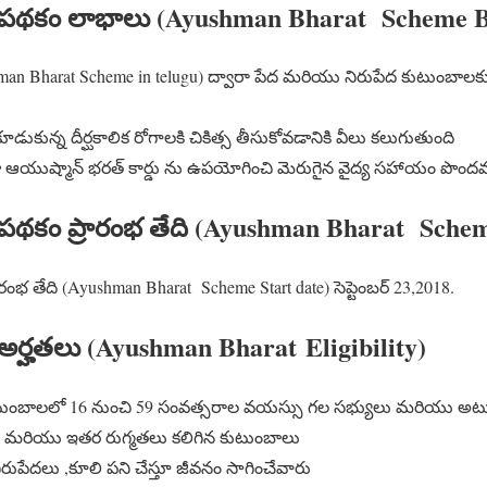
 పథకం లాభాలు (Ayushman Bharat Scheme Be
an Bharat Scheme in telugu) ద్వారా పేద మరియు నిరుపేద కుటుంబాలకు
డుకున్న దీర్ఘకాలిక రోగాలకి చికిత్స తీసుకోవడానికి వీలు కలుగుతుంది
ూడా ఆయుష్మాన్ భరత్ కార్డు ను ఉపయోగించి మెరుగైన వైద్య సహాయం పొందవ
పథకం ప్రారంభ తేది (Ayushman Bharat Schem
ంభ తేది (Ayushman Bharat Scheme Start date) సెప్టెంబర్ 23,2018.
అర్హతలు (Ayushman Bharat Eligibility)
 కుటుంబాలలో 16 నుంచి 59 సంవత్సరాల వయస్సు గల సభ్యులు మరియు అట
లు మరియు ఇతర రుగ్మతలు కలిగిన కుటుంబాలు
 నిరుపేదలు ,కూలి పని చేస్తూ జీవనం సాగించేవారు