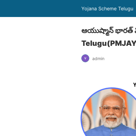
Yojana Scheme Telugu
ఆయుష్మాన్ భారత
Telugu(PMJAY
admin