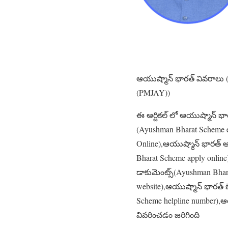
ఆయుష్మాన్ భారత్ వివరాలు (
(PMJAY))
ఈ ఆర్టికల్ లో ఆయుష్మాన్ భ
(Ayushman Bharat Scheme el
Online),ఆయుష్మాన్ భారత్ అప
Bharat Scheme apply online)
డాకుమెంట్స్(Ayushman Bhara
website),ఆయుష్మాన్ భారత్ బె
Scheme helpline number),ఆయ
వివరించడం జరిగింది