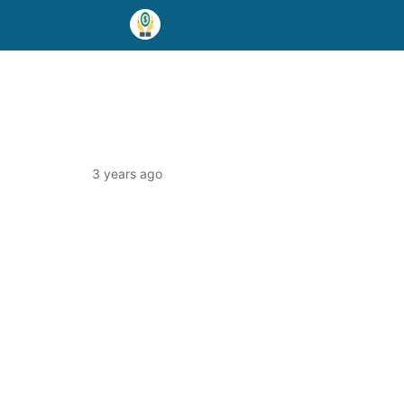
3 years ago