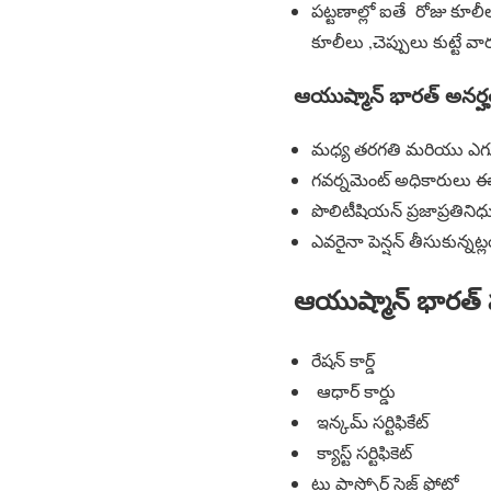
పట్టణాల్లో ఐతే రోజు కూలీలు
కూలీలు ,చెప్పులు కుట్టే వా
ఆయుష్మాన్ భారత్ అనర్హ
మధ్య తరగతి మరియు ఎగ
గవర్నమెంట్ అధికారులు ఈ స
పొలిటీషియన్ ప్రజాప్రతినిధ
ఎవరైనా పెన్షన్ తీసుకున్నట
ఆయుష్మాన్ భారత్
రేషన్ కార్డ్
ఆధార్ కార్డు
ఇన్కమ్ సర్టిఫికేట్
క్యాస్ట్ సర్టిఫికెట్
టు పాస్పోర్ట్ సైజ్ ఫోటో