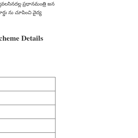
్యవలసినదల్ల ప్రధానమంత్రి జన
్డు ను చూపించి వైద్య
cheme Details